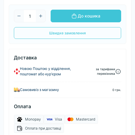
До кошика
Швидке замовлення
Доставка
Новою Поштою у відділення,
за тарифами
поштомат або кур'єром
перевізника
Самовивіз з магазину
0 грн.
Оплата
Monopay
Visa
Mastercard
Оплата при доставці