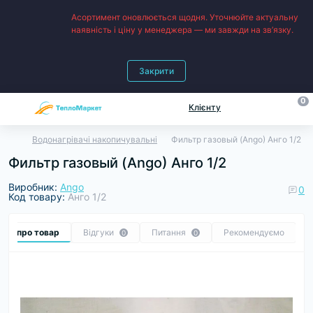
Асортимент оновлюється щодня. Уточнюйте актуальну
наявність і ціну у менеджера — ми завжди на зв’язку.
Закрити
0
Клієнту
Водонагрівачі накопичувальні
Фильтр газовый (Ango) Анго 1/2
Фильтр газовый (Ango) Анго 1/2
Виробник:
Ango
0
Код товару:
Анго 1/2
Все про товар
Відгуки
Питання
Рекомендуємо
0
0