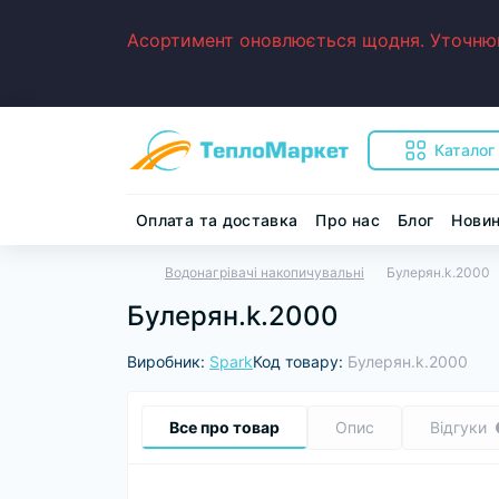
Асортимент оновлюється щодня. Уточнюйт
Каталог
Оплата та доставка
Про нас
Блог
Нови
Водонагрівачі накопичувальні
Булерян.k.2000
Булерян.k.2000
Виробник:
Spark
Код товару:
Булерян.k.2000
Все про товар
Опис
Відгуки