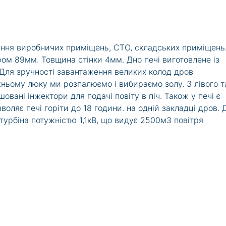
ення виробничих приміщень, СТО, складських приміщень
ом 89мм. Товщина стінки 4мм. Дно печі виготовлене із
 Для зручності завантаження великих колод дров
жньому люку ми розпалюємо і вибираємо золу. З лівого т
овані інжектори для подачі повіту в піч. Також у печі є
воляє печі горіти до 18 години. на одній закладці дров.
турбіна потужністю 1,1кВ, що видує 2500м3 повітря