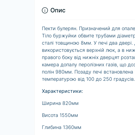
Опис
Пекти булерян. Призначений для опал
Тіло буржуйки обвите трубами діаметр
сталі товщиною 8мм. У печі два двері.
використовується верхній люк, а в ни
правого боку від нижніх дверцят розташ
камера допалу перолізних газів, що доз
полін 980мм. Позаду печі встановлена 
температурою від 100 до 250 градусів.
Характеристики:
Ширина 820мм
Висота 1550мм
Глибина 1360мм