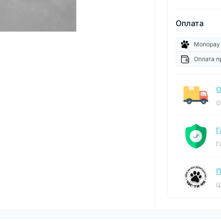
Оплата
Monopay
Оплата п
О
О
Г
Г
П
Ц