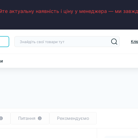
е актуальну наявність і ціну у менеджера — ми завжди
Клі
ни
Питання
Рекомендуємо
0
0