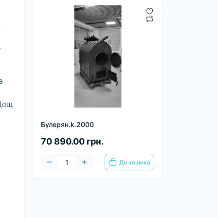
.
а
 Дощ
Булерян.k.2000
70 890.00 грн.
До кошика