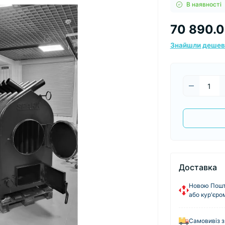
В наявності
70 890.0
Знайшли деше
Доставка
Новою Пошто
або кур'єро
Самовивіз з