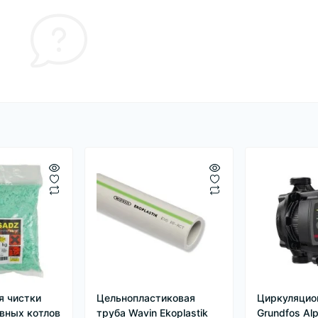
я чистки
Цельнопластиковая
Циркуляцио
вных котлов
труба Wavin Ekoplastik
Grundfos Al