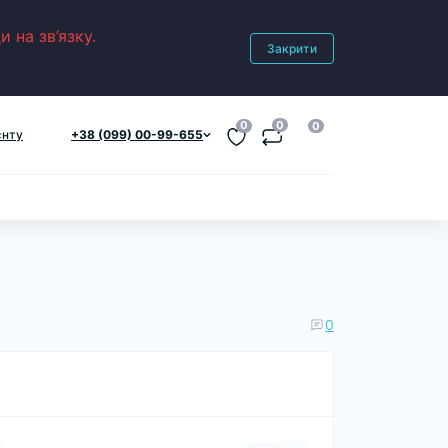
 на зв’язку.
Закрити
0
0
0
єнту
+38 (099) 00-99-655
0