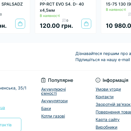
в SPALSADZ
PP-RCT EVO S4. D- 40
15-75 130 (
В наявності
х4,5мм
0
В наявності
0
рн.
120.00 грн.
10 980.0
Дізнавайтеся першим про а
Підпишіться на нашу e-mail
Условия соглашени
Популярне
Інформація
еченська, 35/1
Акумулюючі
Умови угоди
ємності
Контакти
Акумулятори
Зворотній зв'язок
.ua
Баки
Повернення това
Котли газові
Карта сайту
тактів
Виробники