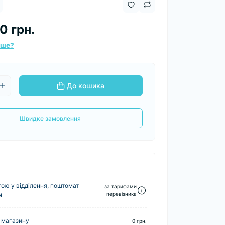
0 грн.
вше?
До кошика
Швидке замовлення
ю у відділення, поштомат
за тарифами
м
перевізника
 магазину
0 грн.