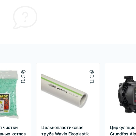
я чистки
Цельнопластиковая
Циркуляцио
вных котлов
труба Wavin Ekoplastik
Grundfos Al