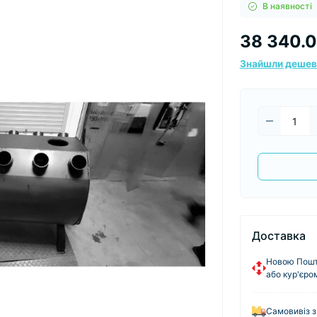
В наявності
38 340.0
Знайшли деше
Доставка
Новою Пошто
або кур'єро
Самовивіз з