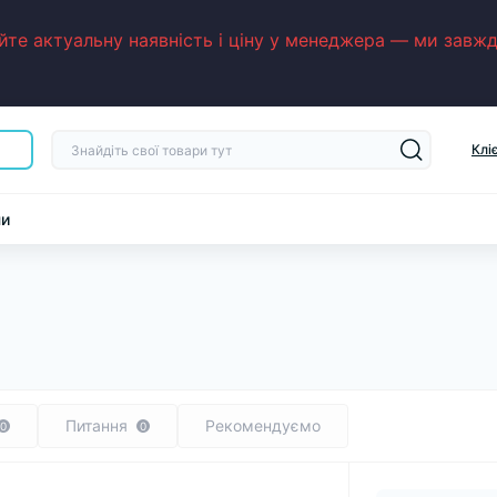
е актуальну наявність і ціну у менеджера — ми завжди
Клі
ни
Питання
Рекомендуємо
0
0