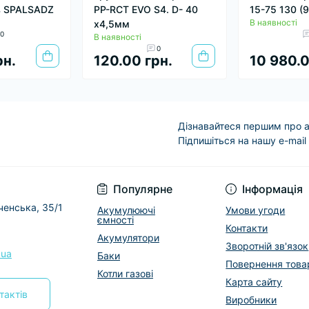
в SPALSADZ
PP-RCT EVO S4. D- 40
15-75 130 (
В наявності
х4,5мм
0
В наявності
0
рн.
120.00 грн.
10 980.0
Дізнавайтеся першим про а
Підпишіться на нашу e-mail
Условия соглашени
Популярне
Інформація
еченська, 35/1
Акумулюючі
Умови угоди
ємності
Контакти
Акумулятори
Зворотній зв'язок
.ua
Баки
Повернення това
Котли газові
Карта сайту
тактів
Виробники