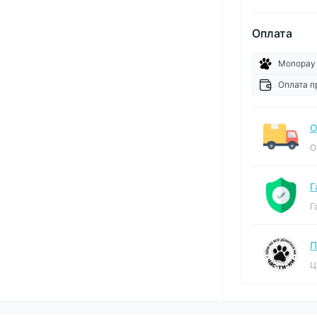
Оплата
Monopay
Оплата п
О
О
Г
Г
П
Ц