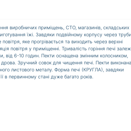
ння виробничих приміщень, СТО, магазинів, складських
иготування їжі. Завдяки подвійному корпусу через труби
е повітря, яке прогрівається та виходить через верхні
ція повітря у приміщенні. Тривалість горіння печі зале
ги, від 6-10 годин. Пекти оснащена змінним колосником,
і дрова. Зручний совок для чищення печі. Пекти виконан
ого листового металу. Форма печі (КРУГЛА), завдяки
її в первинному стані дуже багато років.