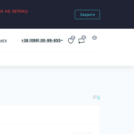
 на зв’язку.
Закрити
0
0
0
єнту
+38 (099) 00-99-655
0