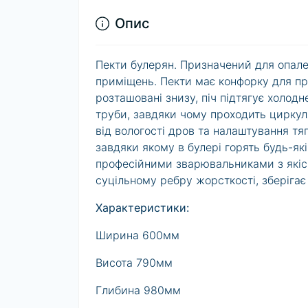
Опис
Пекти булерян. Призначений для опале
приміщень. Пекти має конфорку для пр
розташовані знизу, піч підтягує холодн
труби, завдяки чому проходить циркуля
від вологості дров та налаштування тя
завдяки якому в булері горять будь-як
професійними зварювальниками з якісн
суцільному ребру жорсткості, зберігає 
Характеристики:
Ширина 600мм
Висота 790мм
Глибина 980мм