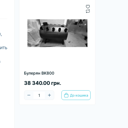
,
жить
а
Булерян BK800
38 340.00 грн.
До кошика