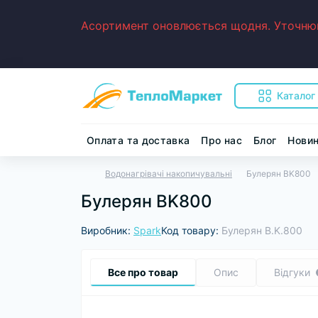
Асортимент оновлюється щодня. Уточнюйт
Каталог
Оплата та доставка
Про нас
Блог
Нови
Водонагрівачі накопичувальні
Булерян BK800
Булерян BK800
Виробник:
Spark
Код товару:
Булерян B.K.800
Все про товар
Опис
Відгуки