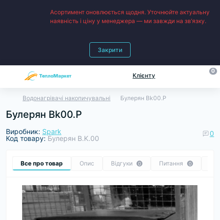
Асортимент оновлюється щодня. Уточнюйте актуальну
наявність і ціну у менеджера — ми завжди на зв’язку.
Закрити
0
Клієнту
Водонагрівачі накопичувальні
Булерян Bk00.P
Булерян Bk00.P
Виробник:
Spark
0
Код товару:
Булерян B.K.00
Все про товар
Опис
Відгуки
Питання
Ре
0
0