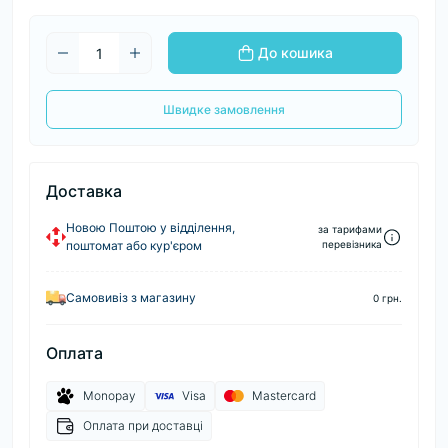
До кошика
Швидке замовлення
Доставка
Новою Поштою у відділення,
за тарифами
поштомат або кур'єром
перевізника
Самовивіз з магазину
0 грн.
Оплата
Monopay
Visa
Mastercard
Оплата при доставці