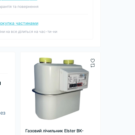
арантія та повернення
окупка частинами
іни на все ділиться на час-ти-ни
и
рез
Газовий лічильник Elster BK-