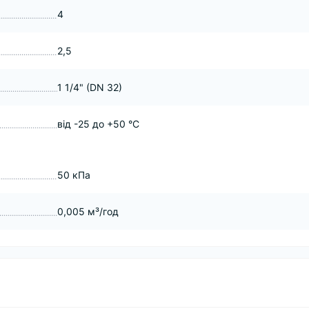
4
2,5
1 1/4" (DN 32)
від -25 до +50 °C
50 кПа
0,005 м³/год