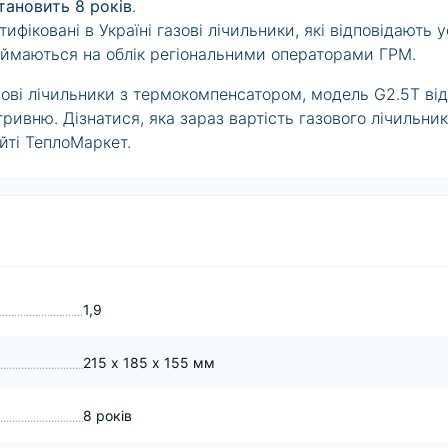
тановить 8 років
.
тифіковані в Україні газові лічильники
, які відповідають 
ймаються на облік регіональними операторами ГРМ.
зові лічильники
з термокомпенсатором, модель G2.5T від
гривню. Дізнатися, яка зараз
вартість газового лічильни
йті ТеплоМаркет.
1,9
215 х 185 х 155 мм
8 років