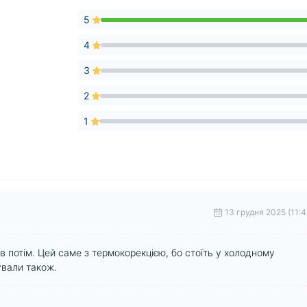
5
4
3
2
1
13 грудня 2025 (11:4
потім. Цей саме з термокорекцією, бо стоїть у холодному
ували також.