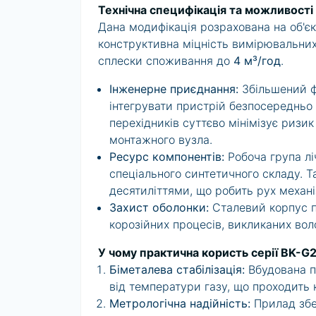
Технічна специфікація та можливості 
Дана модифікація розрахована на об'є
конструктивна міцність вимірювальних
сплески споживання до
4 м³/год
.
Інженерне приєднання:
Збільшений ф
інтегрувати пристрій безпосередньо 
перехідників суттєво мінімізує ризик
монтажного вузла.
Ресурс компонентів:
Робоча група л
спеціального синтетичного складу. Т
десятиліттями, що робить рух механ
Захист оболонки:
Сталевий корпус п
корозійних процесів, викликаних во
У чому практична користь серії BK-G
Біметалева стабілізація:
Вбудована п
від температури газу, що проходить к
Метрологічна надійність:
Прилад збер