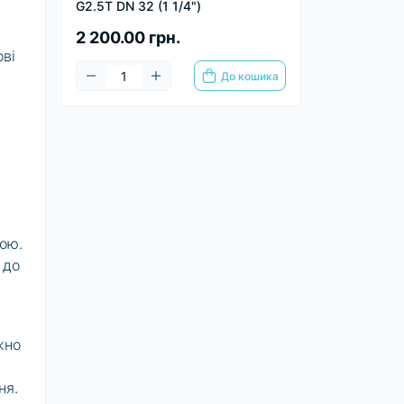
G2.5T DN 32 (1 1/4")
2 200.00 грн.
ві
До кошика
ь
ою.
 до
жно
ня.