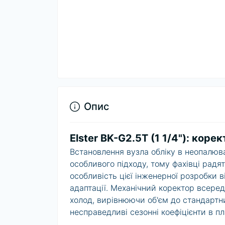
Опис
Elster BK-G2.5T (1 1/4"): коре
Встановлення вузла обліку в неопалюва
особливого підходу, тому фахівці радя
особливість цієї інженерної розробки в
адаптації. Механічний коректор всеред
холод, вирівнюючи об'єм до стандартн
несправедливі сезонні коефіцієнти в п