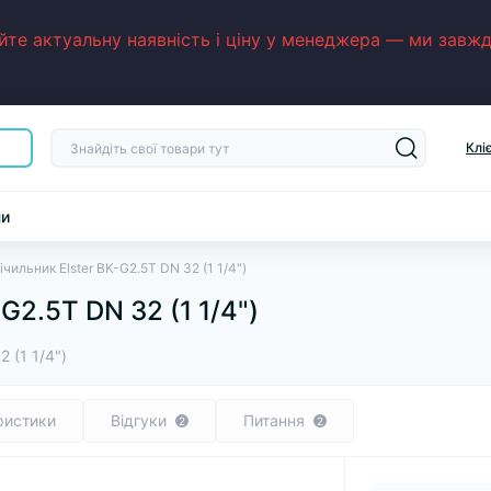
е актуальну наявність і ціну у менеджера — ми завжди
Клі
ни
ічильник Elster BK-G2.5T DN 32 (1 1/4")
G2.5T DN 32 (1 1/4")
2 (1 1/4")
ристики
Відгуки
Питання
2
2