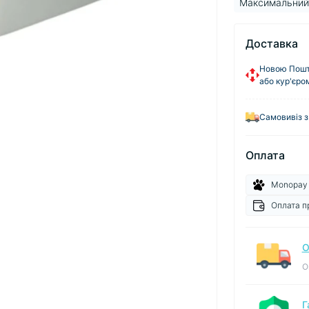
Максимальний 
Доставка
Новою Пошто
або кур'єро
Самовивіз з
Оплата
Monopay
Оплата п
О
О
Г