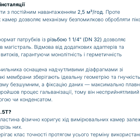
інсталяції
кти з постійним навантаженням
2,5 м³/год
. Проте
 камер дозволяє механізму безпомилково обробляти піко
ормат патрубків із
різьбою 1 1/4" (DN 32)
дозволяє
в магістраль. Відмова від додаткових адаптерів та
 витоків, гарантуючи монолітність і герметичність
ічильника оснащена надчутливими діафрагмами зі
акі мембрани зберігають ідеальну геометрію та гнучкіст
ізму безшумним, а фіксацію даних — максимально плавн
ройшов процес гальванізації, тому він несприйнятливий
логою чи конденсатом.
2.5T?
ластина фізично коригує хід вимірювальних камер зале
різь них.
ігає клас точності протягом усього терміну використан