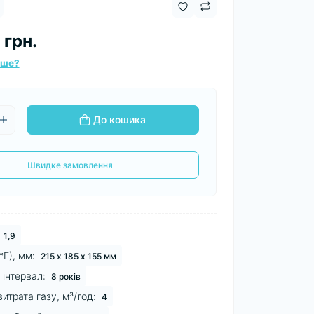
 грн.
вше?
До кошика
Швидке замовлення
1,9
Г), мм:
215 х 185 х 155 мм
інтервал:
8 років
трата газу, м³/год:
4