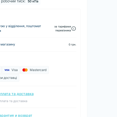
робочий тиск:
50 кПа
ю у відділення, поштомат
за тарифами
м
перевізника
 магазину
0 грн.
Visa
Mastercard
ри доставці
плата та доставка
плата та доставка
арантия и возврат