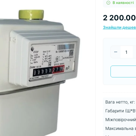
В наявності
2 200.00
Знайшли деше
Вага нетто, кг:
Габарити (Ш*В*
Міжповірочний 
Максимальна ви