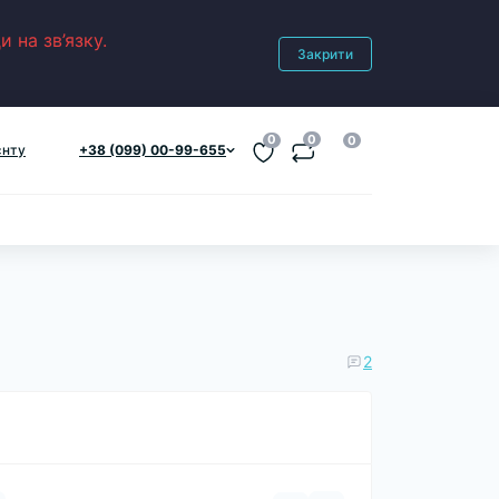
 на зв’язку.
Закрити
0
0
0
єнту
+38 (099) 00-99-655
2