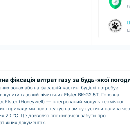
Г
П
Ц
ктна фіксація витрат газу за будь-якої погод
них зонах або на фасадній частині будівлі потребує
ть
купити газовий лічильник
Elster BK-G2.5T
. Головна
ід Elster (Honeywell) — інтегрований модуль термічної
ині приладу миттєво реагує на зміну густини палива че
их 20 °C. Це дозволяє споживачеві забути про
латіжних документах.