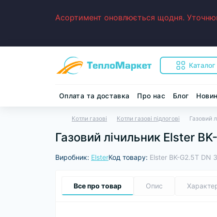
Асортимент оновлюється щодня. Уточнюйт
Каталог
Оплата та доставка
Про нас
Блог
Нови
Котли газові
Котли газові підлогові
Газовий л
Газовий лічильник Elster BK-
Виробник:
Elster
Код товару:
Elster BK-G2.5T DN 3
Все про товар
Опис
Характе