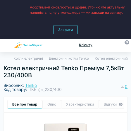
Асортимент оновлюється щодня. Уточнюйте актуальну
наявність і ціну у менеджера — ми завжди на зв’язку.
Закрити
0
Клієнту
Котли електричні
Електричні котли Tenko
Котел електричний T
Котел електричний Tenko Преміум 7,5кВт
230/400В
Виробник:
Tenko
0
Код товару:
ПКЕ 7,5_230/400
Все про товар
Опис
Характеристики
Відгуки
0