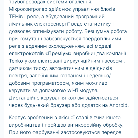
трубопроводах системи опалення.
Мікроконтролер здійснює управління блоків
ТЕНів і реле, а вбудований програмний
лічильник електроенергії веде статистику і
дозволяє оптимізувати роботу. Безшумна робота
при комутації забезпечується твердотільними
реле з водяним охолодженням. всі моделі
електрокотлів «Преміум»
виробництва компанії
Tenko
укомплектовані циркуляційним насосом ,
датчиком тиску, автоматичним відвідників
повітря, запобіжним клапаном і недельно/
добовим програматором, яким можливо
керувати за допомогою
wi-fi
модуля.
Дистанційне керування котлом здійснюється
через будь-який браузер або додаток на Android.
Корпус зроблений з якісної сталі вітчизняного
виробництва і пройшов антикорозійну обробку.
При його фарбуванні застосовуються передові