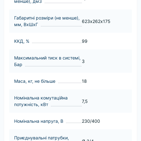
менше), дм3
Габаритні розміри (не менше),
623х262х175
мм, ВхШхГ
ККД, %
99
Максимальний тиск в системі,
3
Бар
Маса, кг, не більше
18
Номінальна комутаційна
7,5
потужність, кВт
Номінальна напруга, В
230/400
Приєднувальні патрубки,