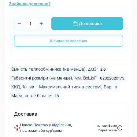
Знайшли дешевше?
До кошика
Швидке замовлення
Ємність теплообмінника (не менше), дм3:
2,6
Габаритні розміри (не менше), мм, ВхШхГ:
623х262х175
ККД, %:
Максимальний тиск в системі, Бар:
99
3
Маса, кг, не більше:
18
Доставка
Новою Поштою у відділення,
за тарифами
поштомат або кур'єром
перевізника