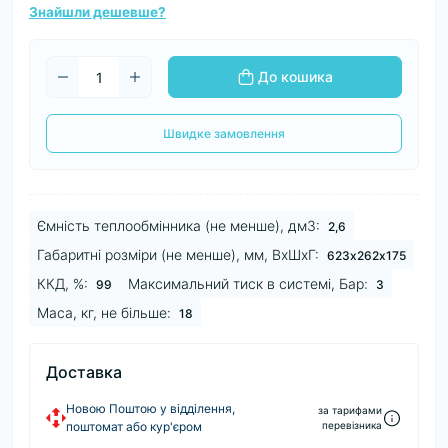
Знайшли дешевше?
До кошика
Швидке замовлення
Ємність теплообмінника (не менше), дм3:
2,6
Габаритні розміри (не менше), мм, ВхШхГ:
623х262х175
ККД, %:
Максимальний тиск в системі, Бар:
99
3
Маса, кг, не більше:
18
Доставка
Новою Поштою у відділення,
за тарифами
поштомат або кур'єром
перевізника