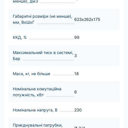
менше), дм3
Габаритні розміри (не менше),
623х262х175
мм, ВхШхГ
ККД, %
99
Максимальний тиск в системі,
3
Бар
Маса, кг, не більше
18
Номінальна комутаційна
6
потужність, кВт
Номінальна напруга, В
230
Приєднувальні патрубки,