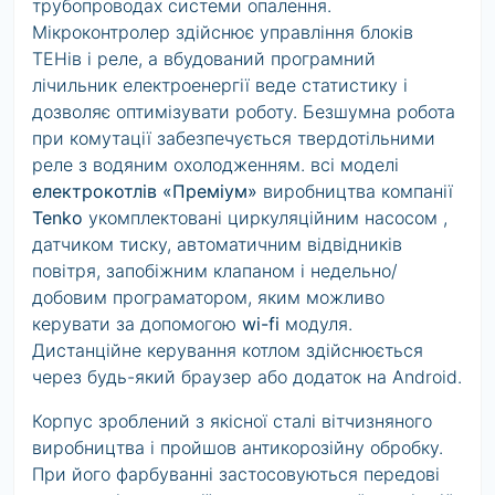
трубопроводах системи опалення.
Мікроконтролер здійснює управління блоків
ТЕНів і реле, а вбудований програмний
лічильник електроенергії веде статистику і
дозволяє оптимізувати роботу. Безшумна робота
при комутації забезпечується твердотільними
реле з водяним охолодженням. всі моделі
електрокотлів «Преміум»
виробництва компанії
Tenko
укомплектовані циркуляційним насосом ,
датчиком тиску, автоматичним відвідників
повітря, запобіжним клапаном і недельно/
добовим програматором, яким можливо
керувати за допомогою
wi-fi
модуля.
Дистанційне керування котлом здійснюється
через будь-який браузер або додаток на Android.
Корпус зроблений з якісної сталі вітчизняного
виробництва і пройшов антикорозійну обробку.
При його фарбуванні застосовуються передові