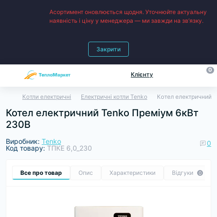
Асортимент оновлюється щодня. Уточнюйте актуальну
наявність і ціну у менеджера — ми завжди на зв’язку.
Закрити
0
Клієнту
Котли електричні
Електричні котли Tenko
Котел електричний 
Котел електричний Tenko Преміум 6кВт
230В
Виробник:
Tenko
0
Код товару:
TПКЕ 6,0_230
Все про товар
Опис
Характеристики
Відгуки
0