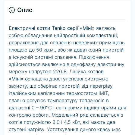
Опис
Електричні котли Tenko серії «Міні»
являють
собою обладнання найпростішій комплектації,
розраховане для опалення невеликих приміщень
площею до 50 кв.м., або як додатковий пристрій
в існуючій системі опалення. Підключення
здійснюється виключно в однофазну електричну
мережу напругою 220 В. Лінійка
котлов
«Міні»
оснащена двоступеневої системою
захисту, що оберігає пристрій від перегріву,
італійським капілярним термостатом IMIT,
плавно регулює температуру теплоносія в
діапазоні 0 – 90°С і світловими індикаторами для
контролю роботи. Модельний ряд складається з
котлів потужністю 3,0 і 4,5 кВт, які мають два
ступені нагріву. Устаткування даного класу має