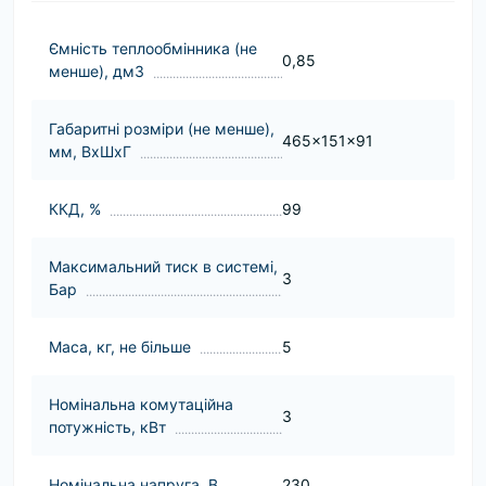
Ємність теплообмінника (не
0,85
менше), дм3
Габаритні розміри (не менше),
465x151x91
мм, ВхШхГ
ККД, %
99
Максимальний тиск в системі,
3
Бар
Маса, кг, не більше
5
Номінальна комутаційна
3
потужність, кВт
Номінальна напруга, В
230