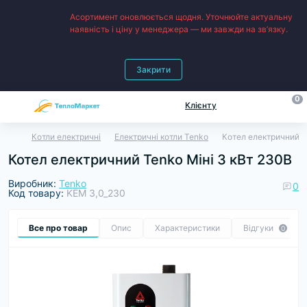
Асортимент оновлюється щодня. Уточнюйте актуальну
наявність і ціну у менеджера — ми завжди на зв’язку.
Закрити
0
Клієнту
Котли електричні
Електричні котли Tenko
Котел електричний T
Котел електричний Tenko Міні 3 кВт 230В
Виробник:
Tenko
0
Код товару:
KEМ 3,0_230
Все про товар
Опис
Характеристики
Відгуки
0