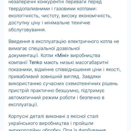
незаперечні конкурентні переваги перед
твердопаливними і газовими котлами:
екологічність, чистоту, високу економічність,
доступну ціну і мінімальне технічне
обслуговування.
Введення в експлуатацію електричного котла не
вимагає спеціальної дозвільної
документації. Котли
«Міні»
виробництва
компанії
Tenko
мають низькі масогабаритні
показники, відмінне співвідношення ціни і якості,
привабливий зовнішній вигляд. Завдяки
використанню сучасних схемотехнічних рішень
пристрій практично безшумно, підтримує
автоматичний режим роботи і безпечно в
експлуатації.
Корпусні деталі виконані з якісної сталі
українського виробництва і пройшли
антикорозійну обробку. При їх фарбування