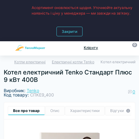
Асортимент оновлюється щодня. Уточнюйте актуальну
наявність і ціну у менеджера — ми завжди на зв’язку.
Закрити
0
Клієнту
Котли електричні
Електричні котли Tenko
Котел електричний 
Котел електричний Tenko Cтандарт Плюс
9 кВт 400В
Виробник:
Tenko
0
Код товару:
СПКЕ9_400
Все про товар
Опис
Характеристики
Відгуки
0