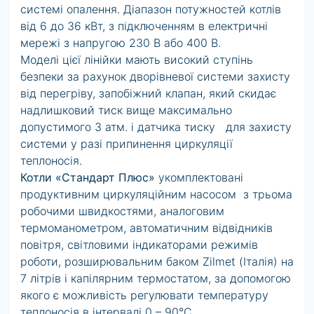
системі опалення. Діапазон потужностей котлів
від 6 до 36 кВт, з підключенням в електричні
мережі з напругою 230 В або 400 В.
Моделі цієї лінійки мають високий ступінь
безпеки за рахунок дворівневої системи захисту
від перегріву, запобіжний клапан, який скидає
надлишковий тиск вище максимально
допустимого 3 атм. і датчика тиску для захисту
системи у разі припинення циркуляції
теплоносія.
Котли «Стандарт Плюс»
укомплектовані
продуктивним циркуляційним насосом з трьома
робочими швидкостями, аналоговим
термоманометром, автоматичним відвідників
повітря, світловими індикаторами режимів
роботи, розширювальним баком Zilmet (Італія) на
7 літрів і капілярним термостатом, за допомогою
якого є можливість регулювати температуру
теплоносія в інтервалі 0 – 90°С.