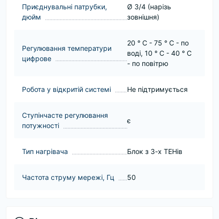
Приєднувальні патрубки,
Ø 3/4 (нарізь
дюйм
зовнішня)
20 ° C - 75 ° C - по
Регулювання температури
воді, 10 ° С - 40 ° С
цифрове
- по повітрю
Робота у відкритій системі
Не підтримується
Ступінчасте регулювання
є
потужності
Тип нагрівача
Блок з 3-х ТЕНів
Частота струму мережі, Гц
50