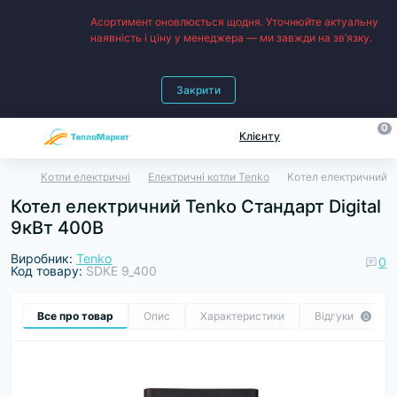
Асортимент оновлюється щодня. Уточнюйте актуальну
наявність і ціну у менеджера — ми завжди на зв’язку.
Закрити
0
Клієнту
Котли електричні
Електричні котли Tenko
Котел електричний T
Котел електричний Tenko Cтандарт Digital
9кВт 400В
Виробник:
Tenko
0
Код товару:
SDКЕ 9_400
Все про товар
Опис
Характеристики
Відгуки
0