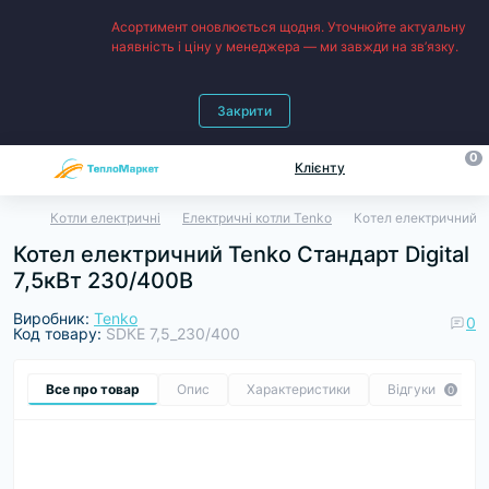
Асортимент оновлюється щодня. Уточнюйте актуальну
наявність і ціну у менеджера — ми завжди на зв’язку.
Закрити
0
Клієнту
Котли електричні
Електричні котли Tenko
Котел електричний T
Котел електричний Tenko Cтандарт Digital
7,5кВт 230/400В
Виробник:
Tenko
0
Код товару:
SDКЕ 7,5_230/400
Все про товар
Опис
Характеристики
Відгуки
0