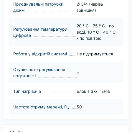
Приєднувальні патрубки,
Ø 3/4 (нарізь
дюйм
зовнішня)
20 ° C - 75 ° C - по
Регулювання температури
воді, 10 ° С - 40 ° С
цифрове
- по повітрю
Робота у відкритій системі
Не підтримується
Ступінчасте регулювання
є
потужності
Тип нагрівача
Блок з 3-х ТЕНів
Частота струму мережі, Гц
50