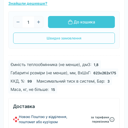
Знайшли дешевше?
До кошика
Швидке замовлення
Ємність теплообмінника (не менше), дм3:
1,8
Габаритні розміри (не менше), мм, ВхШхГ:
623х262х175
ККД, %:
Максимальний тиск в системі, Бар:
99
3
Маса, кг, не більше:
15
Доставка
Новою Поштою у відділення,
за тарифами
поштомат або кур'єром
перевізника