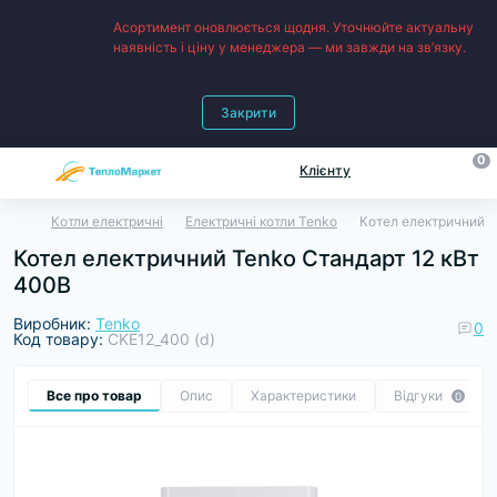
Асортимент оновлюється щодня. Уточнюйте актуальну
наявність і ціну у менеджера — ми завжди на зв’язку.
Закрити
0
Клієнту
Котли електричні
Електричні котли Tenko
Котел електричний T
Котел електричний Tenko Cтандарт 12 кВт
400В
Виробник:
Tenko
0
Код товару:
CKE12_400 (d)
Все про товар
Опис
Характеристики
Відгуки
0