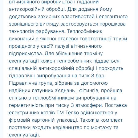
вітчизняного виробництва і підданий
антикорозійній обробці. Для додання йому
додаткових захисних властивостей і елегантного
зовнішнього вигляду застосовується порошкова
технологія фарбування. Теплообмінник
виконаний з якісної сталевої товстостінної труби
провідного у своїй галузі вітчизняного
підприємства. Для збільшення терміну
експлуатації кожен теплообмінник піддається
спеціальнiй антикорозійній обробці і проходить
гідравлічні випробування на тиск 8 бар.
Гідравлічна група, зібрана за допомогою
надійних латунних з'єднань і фітингів, пройшла
спільно з теплообмінником випробування на
герметичність при тиску 3 атмосфери. Поставка
електричних котлів ТМ Tenko здійснюється у
фірмовій картонній упаковці. Також в комплект
поставки входить керівництво по монтажу та
експлуатації.