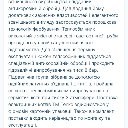
вітчизняного виробництва і підданий
антикорозійній обробці. Для додання йому
додаткових захисних властивостей і елегантного
зовнішнього вигляду застосовується порошкова
технологія фарбування. Теплообмінник
виконаний з якісної сталевої товстостінної труби
провідного у своїй галузі вітчизняного
підприємства. Для збільшення терміну
експлуатації кожен теплообмінник піддається
спеціальнiй антикорозійній обробці і проходить
гідравлічні випробування на тиск 8 бар.
Гідравлічна група, зібрана за допомогою
надійних латунних з'єднань і фітингів, пройшла
спільно з теплообмінником випробування на
герметичність при тиску 3 атмосфери. Поставка
електричних котлів ТМ Tenko здійснюється у
фірмовій картонній упаковці. Також в комплект
поставки входить керівництво по монтажу та
експлуатації.