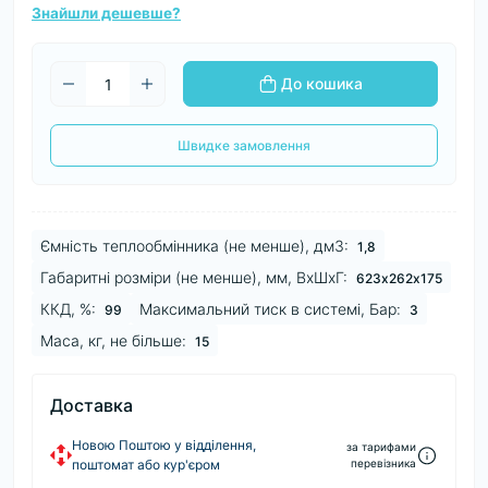
Знайшли дешевше?
До кошика
Швидке замовлення
Ємність теплообмінника (не менше), дм3:
1,8
Габаритні розміри (не менше), мм, ВхШхГ:
623х262х175
ККД, %:
Максимальний тиск в системі, Бар:
99
3
Маса, кг, не більше:
15
Доставка
Новою Поштою у відділення,
за тарифами
поштомат або кур'єром
перевізника