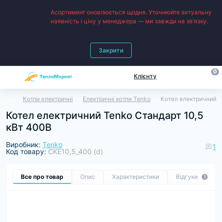
Асортимент оновлюється щодня. Уточнюйте актуальну
наявність і ціну у менеджера — ми завжди на зв’язку.
Закрити
0
Клієнту
Котли електричні
Електричні котли Tenko
Котел електричний T
Котел електричний Tenko Cтандарт 10,5
кВт 400В
Виробник:
Tenko
1
Код товару:
CKE10,5_400 (d)
Все про товар
Опис
Характеристики
Відгуки
1