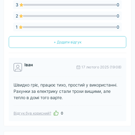
3
0
2
0
1
0
+ Додати відгук
Іван
17 лютого 2025 (19:08)
Швидко гріє, працює тихо, простий у використанні.
Рахунки за електрику стали трохи вищими, але
тепло в домі того варте.
Відгук був корисний?
0