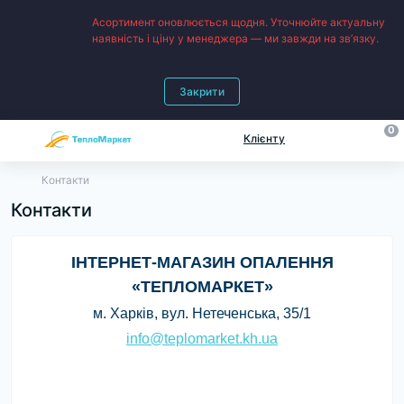
Асортимент оновлюється щодня. Уточнюйте актуальну
наявність і ціну у менеджера — ми завжди на зв’язку.
Закрити
0
Клієнту
Контакти
Контакти
ІНТЕРНЕТ-МАГАЗИН ОПАЛЕННЯ
«ТЕПЛОМАРКЕТ»
м. Харків, вул. Нетеченська, 35/1
info@teplomarket.kh.ua