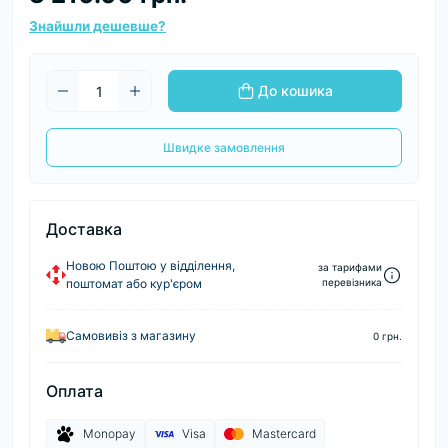
Знайшли дешевше?
До кошика
Швидке замовлення
Доставка
Новою Поштою у відділення,
за тарифами
поштомат або кур'єром
перевізника
Самовивіз з магазину
0 грн.
Оплата
Monopay
Visa
Mastercard