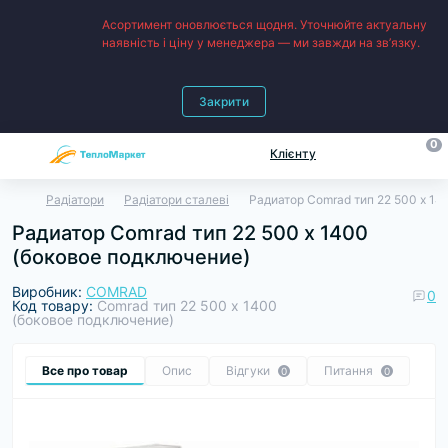
Асортимент оновлюється щодня. Уточнюйте актуальну
наявність і ціну у менеджера — ми завжди на зв’язку.
Закрити
0
Клієнту
Радіатори
Радіатори сталеві
Радиатор Comrad тип 22 500 х 14
Радиатор Comrad тип 22 500 х 1400
(боковое подключение)
Виробник:
COMRAD
0
Код товару:
Comrad тип 22 500 х 1400
(боковое подключение)
Все про товар
Опис
Відгуки
Питання
0
0