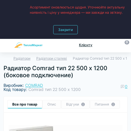
Асортимент оновлюється щодня. Уточнюйте актуальну
наявність і ціну у менеджера — ми завжди на зв’язку.
Закрити
0
Клієнту
Радіатори
Радіатори сталеві
Радиатор Comrad тип 22 500 х 12
Радиатор Comrad тип 22 500 х 1200
(боковое подключение)
Виробник:
COMRAD
0
Код товару:
Comrad тип 22 500 х 1200
Все про товар
Опис
Відгуки
Питання
0
0