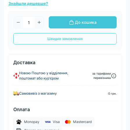
Знайшли дешевше?
До кошика
Швидке замовлення
Доставка
Новою Поштою у відділення,
за тарифами
поштомат або кур'єром
перевізника
Самовивіз з магазину
0 грн.
Оплата
Monopay
Visa
Mastercard