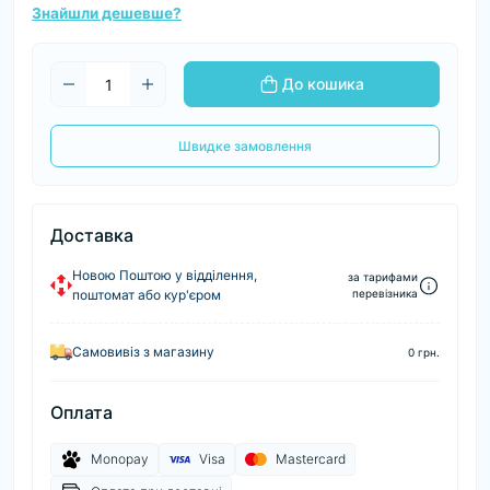
Знайшли дешевше?
До кошика
Швидке замовлення
Доставка
Новою Поштою у відділення,
за тарифами
поштомат або кур'єром
перевізника
Самовивіз з магазину
0 грн.
Оплата
Monopay
Visa
Mastercard