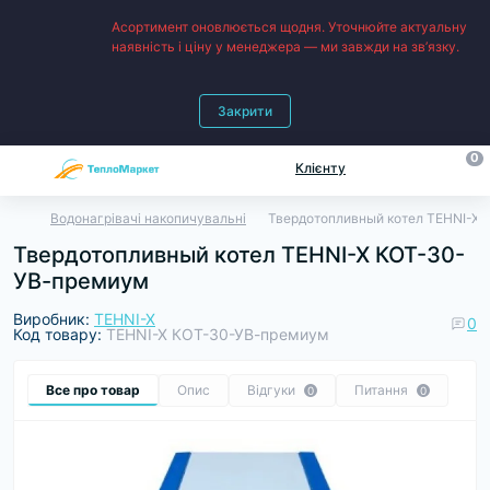
Асортимент оновлюється щодня. Уточнюйте актуальну
наявність і ціну у менеджера — ми завжди на зв’язку.
Закрити
0
Клієнту
Водонагрівачі накопичувальні
Твердотопливный котел TEHNI-X
Твердотопливный котел TEHNI-X КОТ-30-
УВ-премиум
Виробник:
TEHNI-X
0
Код товару:
TEHNI-X КОТ-30-УВ-премиум
Все про товар
Опис
Відгуки
Питання
0
0