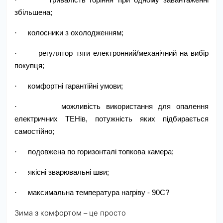
·
тривалість горіння при одному завантаженні
збільшена;
·
колосники з охолодженням;
·
регулятор тяги електронний/механічний на вибір
покупця;
·
комфортні гарантійні умови;
·
можливість використання для опалення
електричних ТЕНів, потужність яких підбирається
самостійно;
·
подовжена по горизонталі топкова камера;
·
якісні зварювальні шви;
·
максимальна температура нагріву - 90С?
Зима з комфортом – це просто