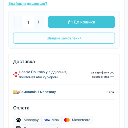
Знайшли дешевше?
До кошика
Швидке замовлення
Доставка
Новою Поштою у відділення,
за тарифами
поштомат або кур'єром
перевізника
Самовивіз з магазину
0 грн.
Оплата
Monopay
Visa
Mastercard