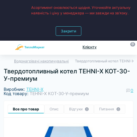
Асортимент оновлюється щодня. Уточнюйте актуальну
наявність і ціну у менеджера — ми завжди на зв’язку.
Закрити
0
Клієнту
Водонагрівачі накопичувальні
Твердотопливный котел TEHNI-X
Твердотопливный котел TEHNI-X КОТ-30-
У-премиум
Виробник:
TEHNI-X
0
Код товару:
TEHNI-X КОТ-30-У-премиум
Все про товар
Опис
Відгуки
Питання
0
0