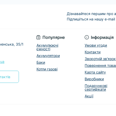
Дізнавайтеся першим про а
Підпишіться на нашу e-mail
Условия соглашени
Популярне
Інформація
еченська, 35/1
Акумулюючі
Умови угоди
ємності
Контакти
Акумулятори
Зворотній зв'язок
.ua
Баки
Повернення това
Котли газові
Карта сайту
тактів
Виробники
Подарункові
сертифікати
Акції