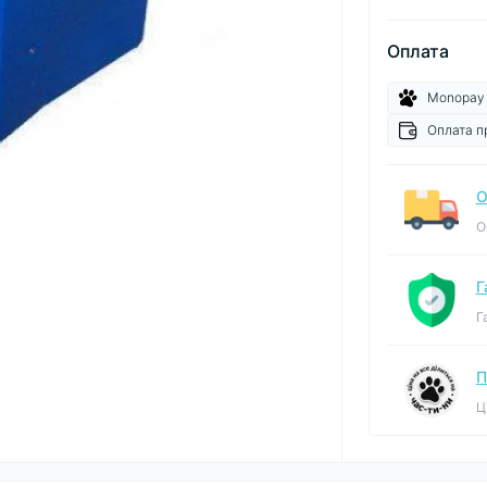
Оплата
Monopay
Оплата п
О
О
Г
Г
П
Ц