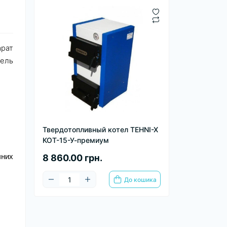
арат
дель
Твердотопливный котел TEHNI-X
КОТ-15-У-премиум
чних
8 860.00 грн.
До кошика