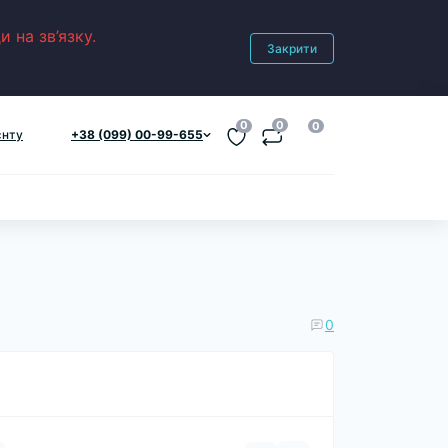
 на зв’язку.
Закрити
0
0
0
єнту
+38 (099) 00-99-655
0