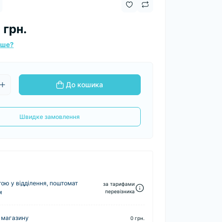
 грн.
вше?
До кошика
Швидке замовлення
ю у відділення, поштомат
за тарифами
м
перевізника
 магазину
0 грн.