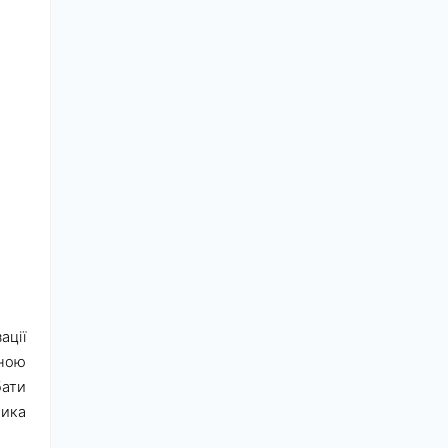
ації
ною
ати
тика