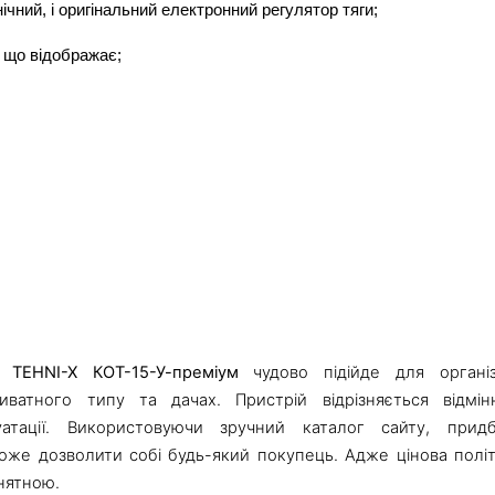
чний, і оригінальний електронний регулятор тяги;
 що відображає;
 TEHNI-X КОТ-15-У-преміум
чудово підійде для організ
атного типу та дачах. Пристрій відрізняється відмін
атації. Використовуючи зручний каталог сайту, придб
же дозволити собі будь-який покупець. Адже цінова полі
нятною.