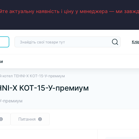
е актуальну наявність і ціну у менеджера — ми завжди
Клі
ни
й котел TEHNI-X КОТ-15-У-премиум
HNI-X КОТ-15-У-премиум
-У-премиум
Питання
0
0