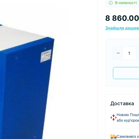
В наявності
8 860.00
Знайшли деше
Доставка
Новою Пошто
або кур'єро
Самовивіз з