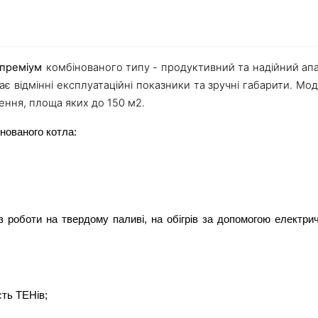
-преміум
комбінованого типу - продуктивний та надійний ап
є відмінні експлуатаційні показники та зручні габарити. Мо
ення, площа яких до 150 м2.
нованого котла:
з роботи на твердому паливі, на обігрів за допомогою електри
сть ТЕНів;