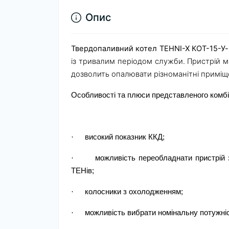
Опис
Твердопаливний котел TEHNI-X КОТ-15-У
із тривалим періодом служби. Пристрій ма
дозволить опалювати різноманітні приміщ
Особливості та плюси представленого комбі
·
високий показник ККД;
·
можливість переобладнати пристрій 
ТЕНів;
·
колосники з охолодженням;
·
можливість вибрати номінальну потужні