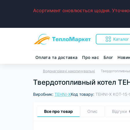
Асортимент оновлюється щодня. Уточнюйт
Каталог
Оплата та доставка
Про нас
Блог
Нови
Водонагрівачі накопичувальні
Твердотопливны
Твердотопливный котел TE
Виробник:
TEHNI-X
Код товару:
TEHNI-X КОТ-15
Все про товар
Опис
Відгуки