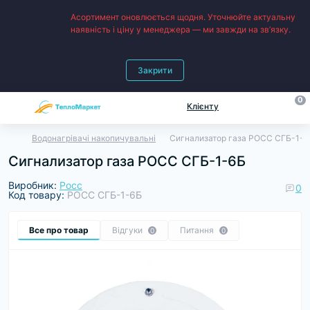
Асортимент оновлюється щодня. Уточнюйте актуальну
наявність і ціну у менеджера — ми завжди на зв’язку.
Закрити
0
Клієнту
Водонагрівачі накопичувальні
Сигнализатор газа РОСС СГБ-1-6
Сигнализатор газа РОСС СГБ-1-6Б
Виробник:
Росс
0
Код товару:
РОСС СГБ-1-6Б
Все про товар
Відгуки
Питання
0
0