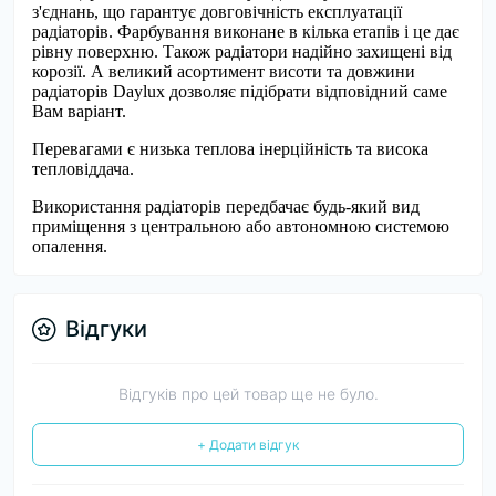
з'єднань, що гарантує довговічність експлуатації
радіаторів. Фарбування виконане в кілька етапів і це дає
рівну поверхню. Також радіатори надійно захищені від
корозії. А великий асортимент висоти та довжини
радіаторів Daylux дозволяє підібрати відповідний саме
Вам варіант.
Перевагами є низька теплова інерційність та висока
тепловіддача.
Використання радіаторів передбачає будь-який вид
приміщення з центральною або автономною системою
опалення.
Відгуки
Відгуків про цей товар ще не було.
+ Додати відгук