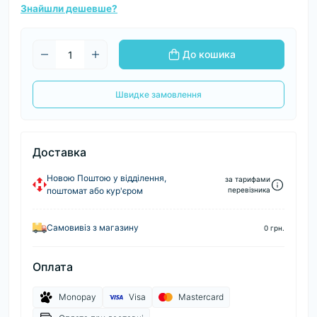
Знайшли дешевше?
До кошика
Швидке замовлення
Доставка
Новою Поштою у відділення,
за тарифами
поштомат або кур'єром
перевізника
Самовивіз з магазину
0 грн.
Оплата
Monopay
Visa
Mastercard