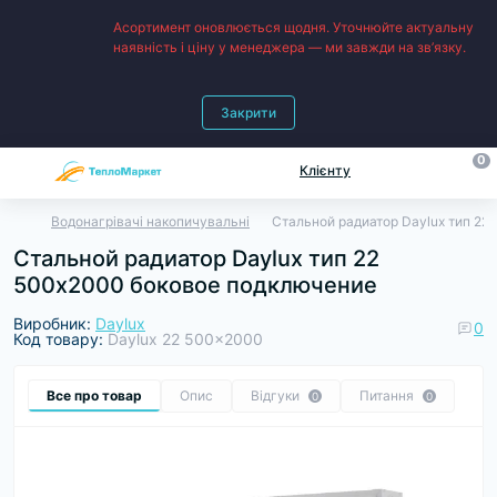
Асортимент оновлюється щодня. Уточнюйте актуальну
наявність і ціну у менеджера — ми завжди на зв’язку.
Закрити
0
Клієнту
Водонагрівачі накопичувальні
Стальной радиатор Daylux тип 22
Стальной радиатор Daylux тип 22
500х2000 боковое подключение
Виробник:
Daylux
0
Код товару:
Daylux 22 500x2000
Все про товар
Опис
Відгуки
Питання
0
0