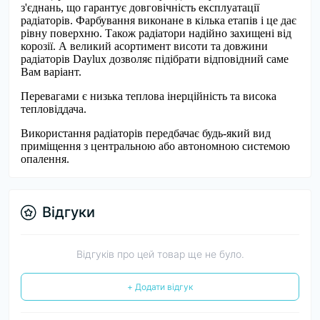
з'єднань, що гарантує довговічність експлуатації
радіаторів. Фарбування виконане в кілька етапів і це дає
рівну поверхню. Також радіатори надійно захищені від
корозії. А великий асортимент висоти та довжини
радіаторів Daylux дозволяє підібрати відповідний саме
Вам варіант.
Перевагами є низька теплова інерційність та висока
тепловіддача.
Використання радіаторів передбачає будь-який вид
приміщення з центральною або автономною системою
опалення.
Відгуки
Відгуків про цей товар ще не було.
+ Додати відгук