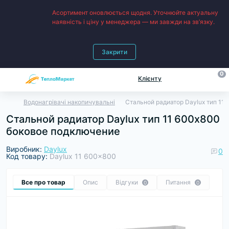
Асортимент оновлюється щодня. Уточнюйте актуальну
наявність і ціну у менеджера — ми завжди на зв’язку.
Закрити
0
Клієнту
Водонагрівачі накопичувальні
Стальной радиатор Daylux тип 11
Стальной радиатор Daylux тип 11 600х800
боковое подключение
Виробник:
Daylux
0
Код товару:
Daylux 11 600x800
Все про товар
Опис
Відгуки
Питання
0
0