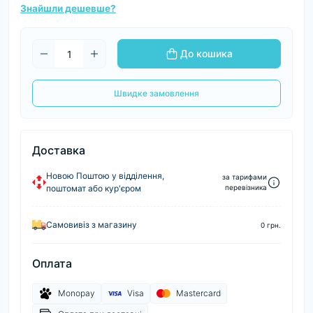
Знайшли дешевше?
До кошика
Швидке замовлення
Доставка
Новою Поштою у відділення,
за тарифами
поштомат або кур'єром
перевізника
Самовивіз з магазину
0 грн.
Оплата
Monopay
Visa
Mastercard