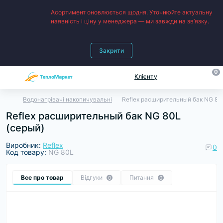
Асортимент оновлюється щодня. Уточнюйте актуальну
наявність і ціну у менеджера — ми завжди на зв’язку.
Закрити
0
Клієнту
Водонагрівачі накопичувальні
Reflex расширительный бак NG 80
Reflex расширительный бак NG 80L
(серый)
Виробник:
Reflex
0
Код товару:
NG 80L
Все про товар
Відгуки
Питання
0
0