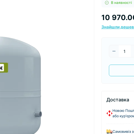
В наявності
10 970.0
Знайшли деше
Доставка
Новою Пошто
або кур'єро
Самовивіз з