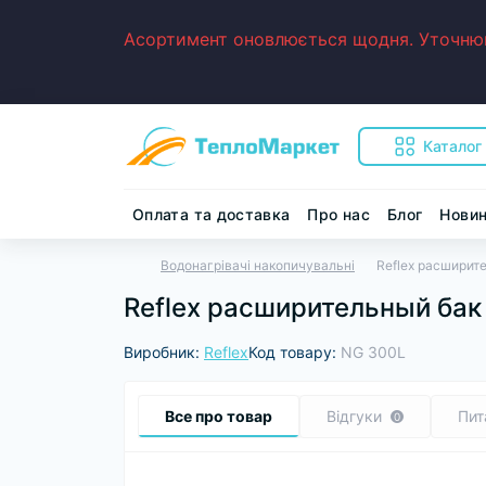
Асортимент оновлюється щодня. Уточнюйт
Каталог
Оплата та доставка
Про нас
Блог
Нови
Водонагрівачі накопичувальні
Reflex расширит
Reflex расширительный бак
Виробник:
Reflex
Код товару:
NG 300L
Все про товар
Відгуки
Пит
0