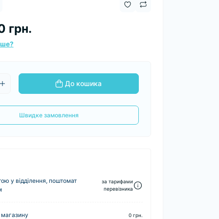
0 грн.
вше?
До кошика
Швидке замовлення
ю у відділення, поштомат
за тарифами
м
перевізника
 магазину
0 грн.