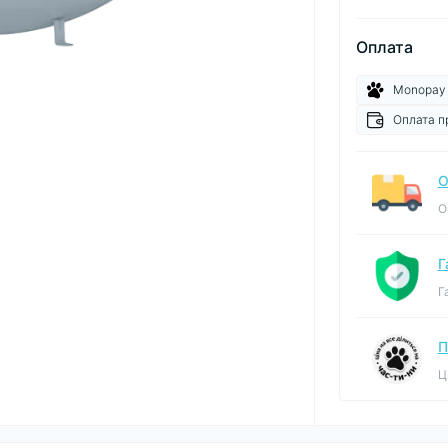
Оплата
Monopay
Оплата п
О
О
Г
Г
П
Ц