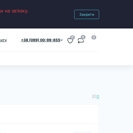
 на зв’язку.
Закрити
0
0
0
єнту
+38 (099) 00-99-655
0