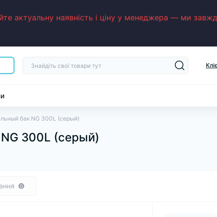
е актуальну наявність і ціну у менеджера — ми завжди
Клі
ни
ельный бак NG 300L (серый)
 NG 300L (серый)
ання
0