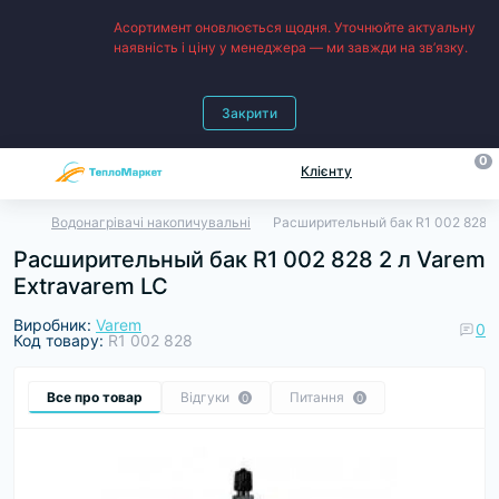
Асортимент оновлюється щодня. Уточнюйте актуальну
наявність і ціну у менеджера — ми завжди на зв’язку.
Закрити
0
Клієнту
Водонагрівачі накопичувальні
Расширительный бак R1 002 828 2 
Расширительный бак R1 002 828 2 л Varem
Extravarem LC
Виробник:
Varem
0
Код товару:
R1 002 828
Все про товар
Відгуки
Питання
0
0