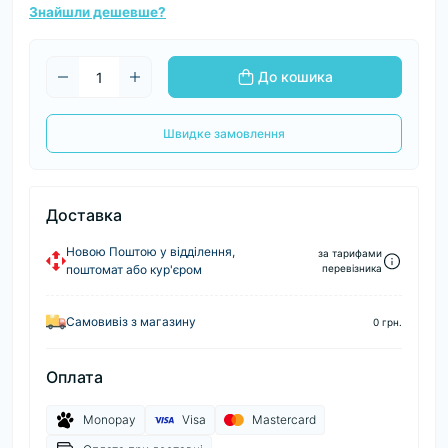
Знайшли дешевше?
До кошика
Швидке замовлення
Доставка
Новою Поштою у відділення,
за тарифами
поштомат або кур'єром
перевізника
Самовивіз з магазину
0 грн.
Оплата
Monopay
Visa
Mastercard