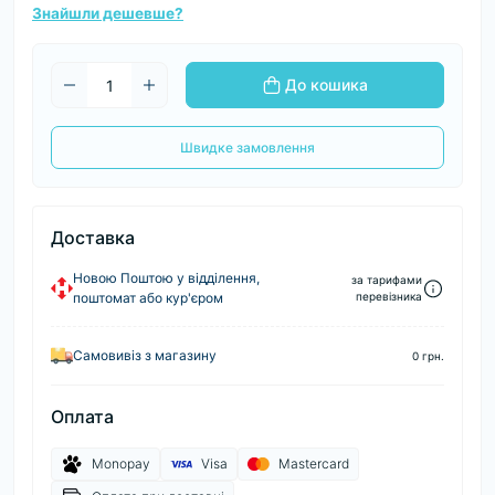
Знайшли дешевше?
До кошика
Швидке замовлення
Доставка
Новою Поштою у відділення,
за тарифами
поштомат або кур'єром
перевізника
Самовивіз з магазину
0 грн.
Оплата
Monopay
Visa
Mastercard