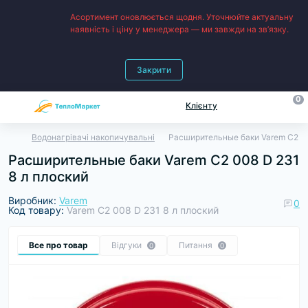
Асортимент оновлюється щодня. Уточнюйте актуальну
наявність і ціну у менеджера — ми завжди на зв’язку.
Закрити
0
Клієнту
Водонагрівачі накопичувальні
Расширительные баки Varem C2 00
Расширительные баки Varem C2 008 D 231
8 л плоский
Виробник:
Varem
0
Код товару:
Varem C2 008 D 231 8 л плоский
Все про товар
Відгуки
Питання
0
0