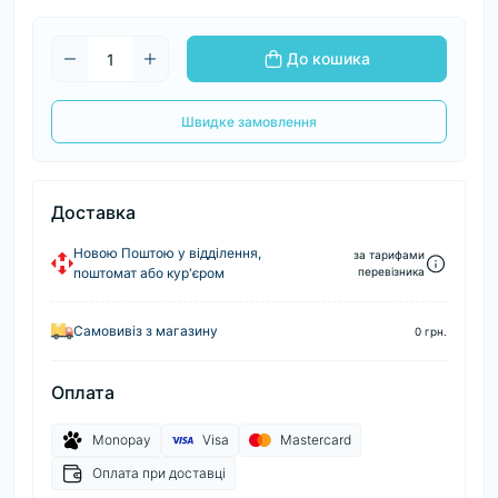
До кошика
Швидке замовлення
Доставка
Новою Поштою у відділення,
за тарифами
поштомат або кур'єром
перевізника
Самовивіз з магазину
0 грн.
Оплата
Monopay
Visa
Mastercard
Оплата при доставці