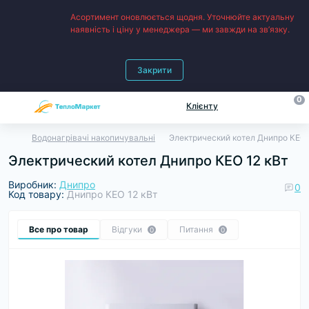
Асортимент оновлюється щодня. Уточнюйте актуальну
наявність і ціну у менеджера — ми завжди на зв’язку.
Закрити
0
Клієнту
Водонагрівачі накопичувальні
Электрический котел Днипро КЕО 
Электрический котел Днипро КЕО 12 кВт
Виробник:
Днипро
0
Код товару:
Днипро КЕО 12 кВт
Все про товар
Відгуки
Питання
0
0