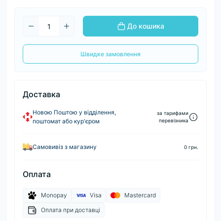
До кошика
Швидке замовлення
Доставка
Новою Поштою у відділення,
за тарифами
поштомат або кур'єром
перевізника
Самовивіз з магазину
0 грн.
Оплата
Monopay
Visa
Mastercard
Оплата при доставці