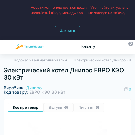
Асортимент оновлюється щодня. Уточнюйте актуальну
наявність і ціну у менеджера — ми завжди на зв’язку.
Закрити
0
Клієнту
Водонагрівачі накопичувальні
Электрический котел Днипро ЕВР
Электрический котел Днипро ЕВРО КЭО
30 кВт
Виробник:
Днипро
0
Код товару:
ЕВРО КЭО 30 кВт
Все про товар
Відгуки
Питання
0
0