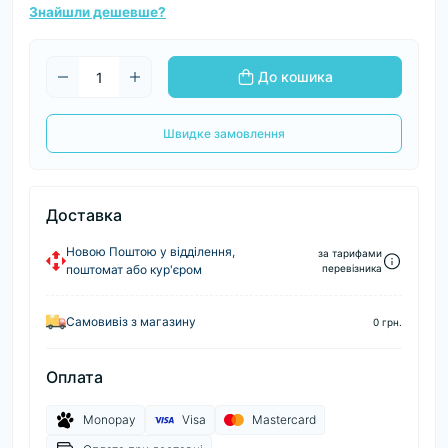
Знайшли дешевше?
До кошика
Швидке замовлення
Доставка
Новою Поштою у відділення,
за тарифами
поштомат або кур'єром
перевізника
Самовивіз з магазину
0 грн.
Оплата
Monopay
Visa
Mastercard