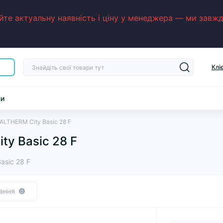
е актуальну наявність і ціну у менеджера — ми завжди
Клі
ни
ALTHERM City Basic 28 F
ty Basic 28 F
asic 28 F
ання
0