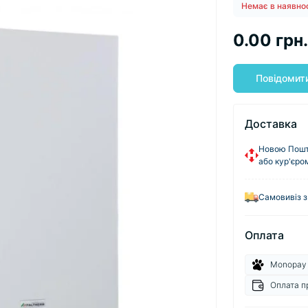
Немає в наявно
0.00 грн.
Повідомити
Доставка
Новою Пошто
або кур'єро
Самовивіз з
Оплата
Monopay
Оплата п