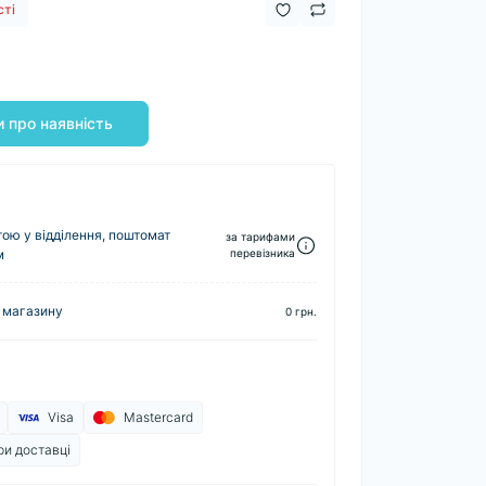
сті
 про наявність
ю у відділення, поштомат
за тарифами
м
перевізника
 магазину
0 грн.
Visa
Mastercard
ри доставці