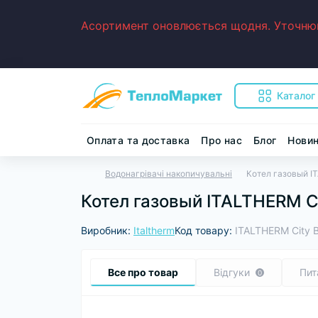
Асортимент оновлюється щодня. Уточнюйт
Каталог
Оплата та доставка
Про нас
Блог
Нови
Водонагрівачі накопичувальні
Котел газовый IT
Котел газовый ITALTHERM Ci
Виробник:
Italtherm
Код товару:
ITALTHERM City B
Все про товар
Відгуки
Пит
0