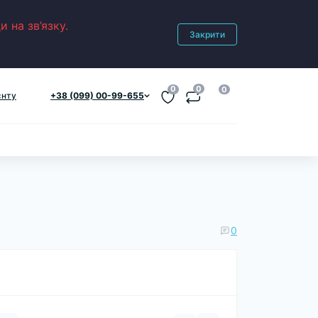
 на зв’язку.
Закрити
0
0
0
єнту
+38 (099) 00-99-655
0