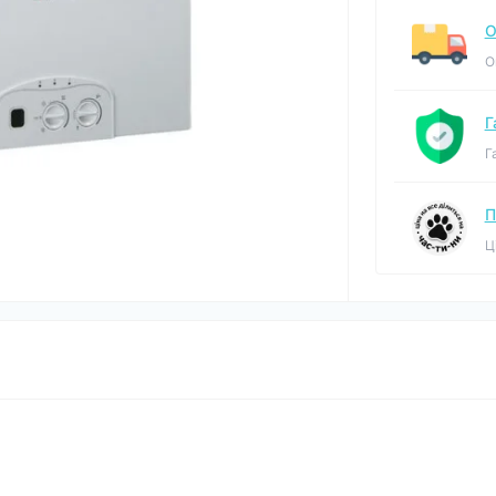
О
О
Г
Г
П
Ц