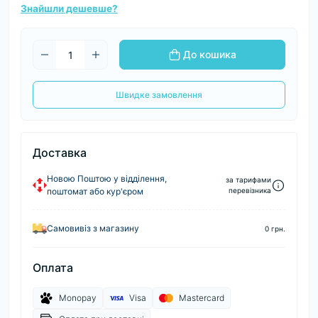
Знайшли дешевше?
До кошика
Швидке замовлення
Доставка
Новою Поштою у відділення,
за тарифами
поштомат або кур'єром
перевізника
Самовивіз з магазину
0 грн.
Оплата
Monopay
Visa
Mastercard