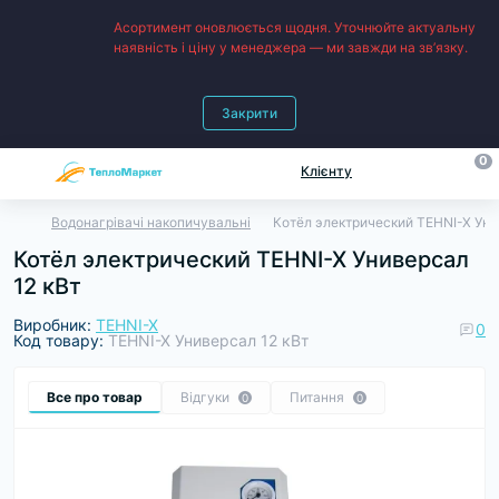
Асортимент оновлюється щодня. Уточнюйте актуальну
наявність і ціну у менеджера — ми завжди на зв’язку.
Закрити
0
Клієнту
Водонагрівачі накопичувальні
Котёл электрический TEHNI-X Уни
Котёл электрический TEHNI-X Универсал
12 кВт
Виробник:
TEHNI-X
0
Код товару:
TEHNI-X Универсал 12 кВт
Все про товар
Відгуки
Питання
0
0