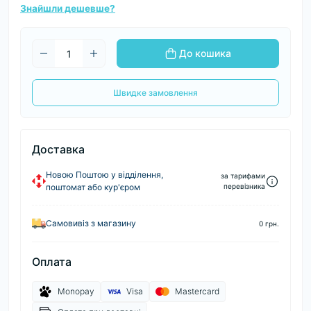
Знайшли дешевше?
До кошика
Швидке замовлення
Доставка
Новою Поштою у відділення,
за тарифами
поштомат або кур'єром
перевізника
Самовивіз з магазину
0 грн.
Оплата
Monopay
Visa
Mastercard