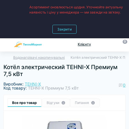
Асортимент оновлюється щодня. Уточнюйте актуальну
наявність і ціну у менеджера — ми завжди на зв’язку.
Закрити
0
Клієнту
Водонагрівачі накопичувальні
Котёл электрический TEHNI-X Пре
Котёл электрический TEHNI-X Премиум
7,5 кВт
Виробник:
TEHNI-X
0
Код товару:
TEHNI-X Премиум 7,5 кВт
Все про товар
Відгуки
Питання
0
0