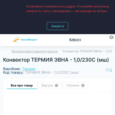
Асортимент оновлюється щодня. Уточнюйте актуальну
наявність і ціну у менеджера — ми завжди на зв’язку.
Закрити
0
Клієнту
Водонагрівачі накопичувальні
Конвектор ТЕРМИЯ ЭВНА - 1,0/23
Конвектор ТЕРМИЯ ЭВНА - 1,0/230С (мш)
Виробник:
Термия
0
Код товару:
ТЕРМИЯ ЭВНА - 1,0/230С (мш)
Все про товар
Відгуки
Питання
0
0