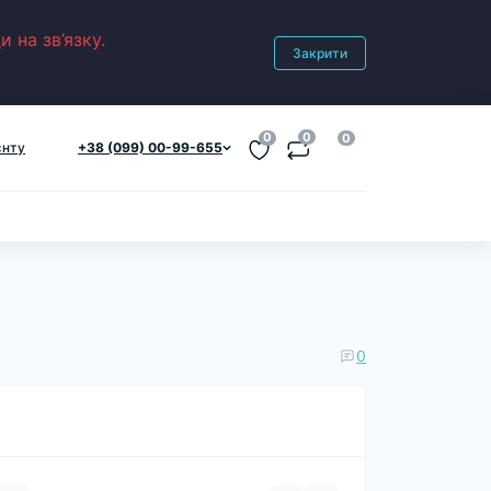
 на зв’язку.
Закрити
0
0
0
єнту
+38 (099) 00-99-655
0