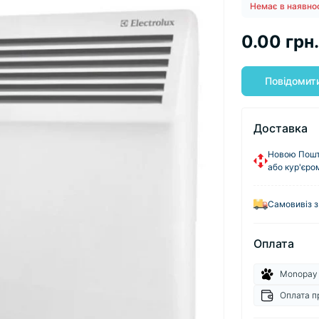
Немає в наявно
0.00 грн.
Повідомити
Доставка
Новою Пошто
або кур'єро
Самовивіз з
Оплата
Monopay
Оплата п