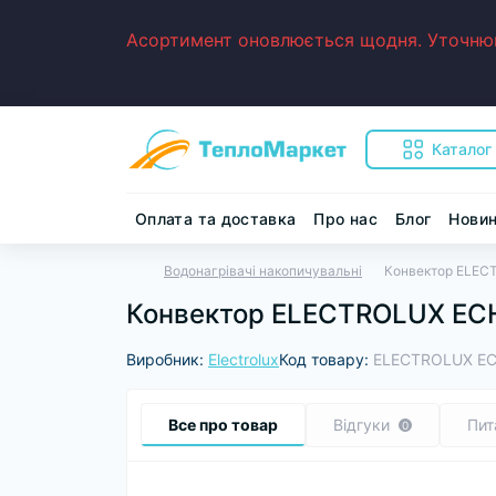
Асортимент оновлюється щодня. Уточнюйт
Каталог
Оплата та доставка
Про нас
Блог
Нови
Водонагрівачі накопичувальні
Конвектор ELEC
Конвектор ELECTROLUX ECH
Виробник:
Electrolux
Код товару:
ELECTROLUX ECH
Все про товар
Відгуки
Пит
0