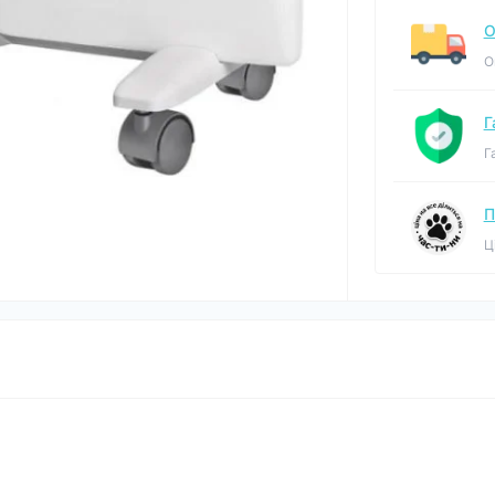
О
О
Г
Г
П
Ц