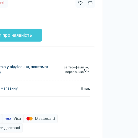
сті
 про наявність
ю у відділення, поштомат
за тарифами
м
перевізника
 магазину
0 грн.
Visa
Mastercard
ри доставці