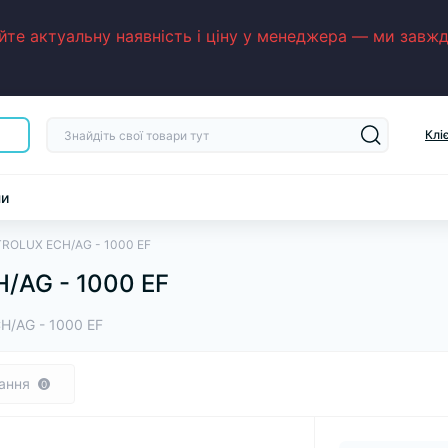
е актуальну наявність і ціну у менеджера — ми завжди
Клі
ни
TROLUX ECH/AG - 1000 EF
/AG - 1000 EF
/AG - 1000 EF
ання
0