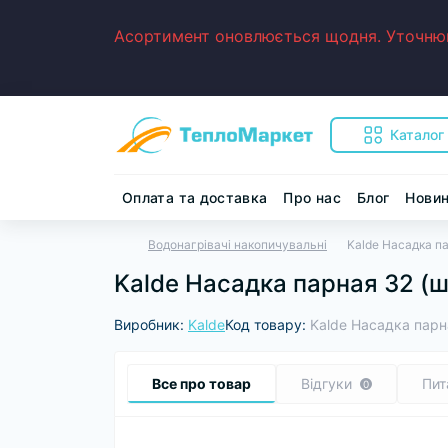
Асортимент оновлюється щодня. Уточнюйт
Каталог
Оплата та доставка
Про нас
Блог
Нови
Водонагрівачі накопичувальні
Kalde Насадка па
Kalde Насадка парная 32 (ш
Виробник:
Kalde
Код товару:
Kalde Насадка парна
Все про товар
Відгуки
Пит
0