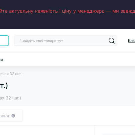
е актуальну наявність і ціну у менеджера — ми завжди
Клі
ни
рная 32 (шт.)
т.)
я 32 (шт.)
ання
0