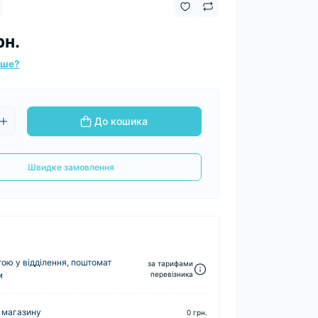
рн.
вше?
До кошика
Швидке замовлення
ю у відділення, поштомат
за тарифами
м
перевізника
 магазину
0 грн.