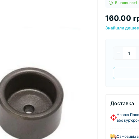
В наявності
160.00 г
Знайшли деше
Доставка
Новою Пошто
або кур'єро
Самовивіз з