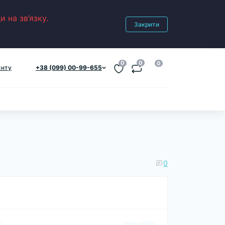
 на зв’язку.
Закрити
0
0
0
єнту
+38 (099) 00-99-655
0