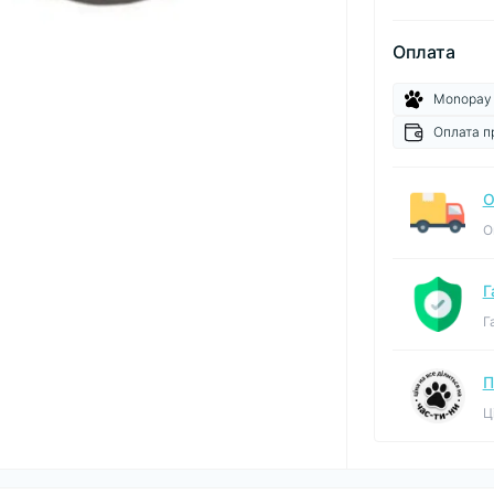
Оплата
Monopay
Оплата п
О
О
Г
Г
П
Ц