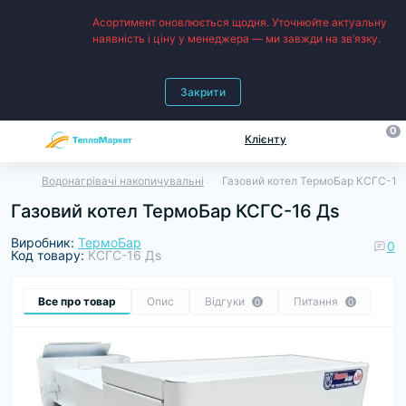
Асортимент оновлюється щодня. Уточнюйте актуальну
наявність і ціну у менеджера — ми завжди на зв’язку.
Закрити
0
Клієнту
Водонагрівачі накопичувальні
Газовий котел ТермоБар КСГС-16
Газовий котел ТермоБар КСГС-16 Дs
Виробник:
ТермоБар
0
Код товару:
КСГС-16 Дs
Все про товар
Опис
Відгуки
Питання
0
0