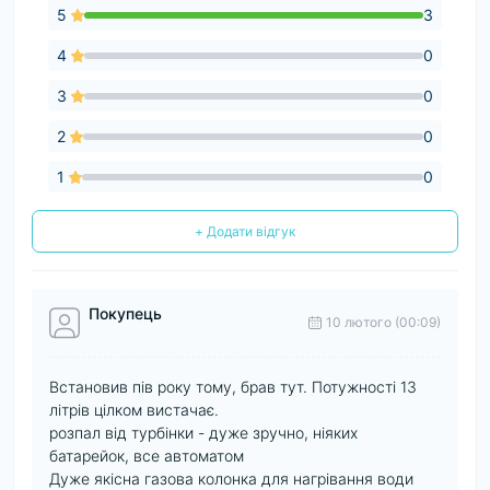
5
3
4
0
3
0
2
0
1
0
+ Додати відгук
Покупець
10 лютого (00:09)
Встановив пів року тому, брав тут. Потужності 13
літрів цілком вистачає.
розпал від турбінки - дуже зручно, ніяких
батарейок, все автоматом
Дуже якісна газова колонка для нагрівання води