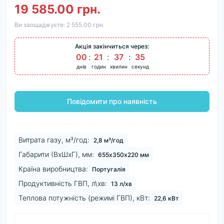
19 585.00 грн.
Ви заощаджуєте:
2 555.00 грн.
Акція закінчиться через:
00
:
21
:
37
:
34
днів
годин
хвилин
секунд
Повідомити про наявність
Витрата газу, м³/год:
2,8 м³/год
Габарити (ВхШхГ), мм:
655х350х220 мм
Країна виробництва:
Португалія
Продуктивність ГВП, л\хв:
13 л/хв
Теплова потужність (режимі ГВП), кВт:
22,6 кВт