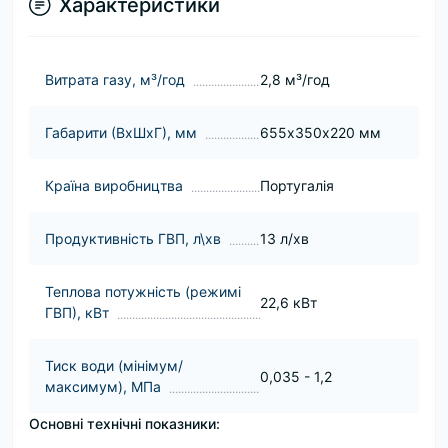
Характеристики
Витрата газу, м³/год
2,8 м³/год
Габарити (ВхШхГ), мм
655х350х220 мм
Країна виробництва
Португалія
Продуктивність ГВП, л\хв
13 л/хв
Теплова потужність (режимі
22,6 кВт
ГВП), кВт
Тиск води (мінімум/
0,035 - 1,2
максимум), МПа
Основні технічні показники: