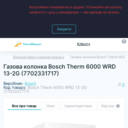
Асортимент оновлюється щодня. Уточнюйте актуальну
наявність і ціну у менеджера — ми завжди на зв’язку.
Закрити
0
Клієнту
Водонагрівачі накопичувальні
Газова колонка Bosch Therm 6000
Газова колонка Bosch Therm 6000 WRD
13-2G (7702331717)
Виробник:
Bosch
3
Код товару:
Bosch Therm 6000 WRD 13-2G
(7702331717)
Все про товар
Опис
Характеристики
Відгуки
3