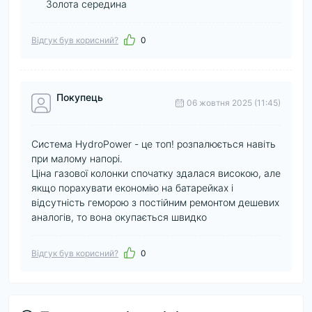
Золота середина
Відгук був корисний?
0
Покупець
06 жовтня 2025 (11:45)
Система HydroPower - це топ! розпалюється навіть
при малому напорі.
Ціна газової колонки спочатку здалася високою, але
якщо порахувати економію на батарейках і
відсутність геморою з постійним ремонтом дешевих
аналогів, то вона окупається швидко
Відгук був корисний?
0