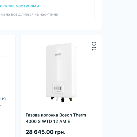
окупка частинами
іни на все ділиться на час-ти-ни
ння
у
Газова колонка Bosch Therm
4000 S WTD 12 AM E
28 645.00 грн.