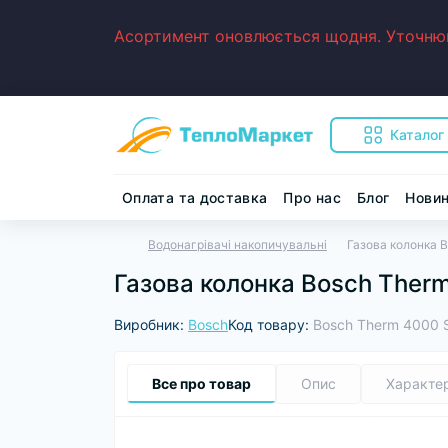
Асортимент оновлюється щодня. Уточнюйт
Каталог
Оплата та доставка
Про нас
Блог
Нови
Водонагрівачі накопичувальні
Газова колонка 
Газова колонка Bosch Ther
Виробник:
Bosch
Код товару:
Bosch Therm 4000 
Все про товар
Опис
Характе