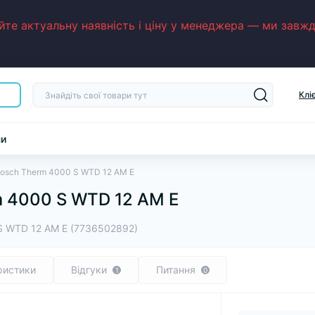
е актуальну наявність і ціну у менеджера — ми завжди
Клі
ни
Bosch Therm 4000 S WTD 12 AM E
m 4000 S WTD 12 AM E
S WTD 12 AM E (7736502892)
ристики
Відгуки
Питання
1
0