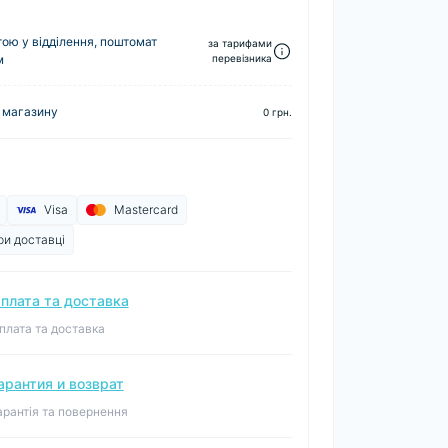
ю у відділення, поштомат
за тарифами
м
перевізника
 магазину
0 грн.
Visa
Mastercard
ри доставці
плата та доставка
плата та доставка
арантия и возврат
арантія та повернення