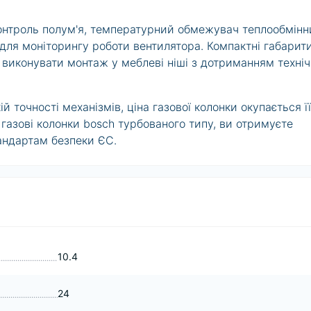
контроль полум'я, температурний обмежувач теплообмінн
 для моніторингу роботи вентилятора. Компактні габарит
виконувати монтаж у меблеві ніші з дотриманням техні
ій точності механізмів,
ціна газової колонки
окупається її
и
газові колонки bosch
турбованого типу, ви отримуєте
андартам безпеки ЄС.
10.4
24