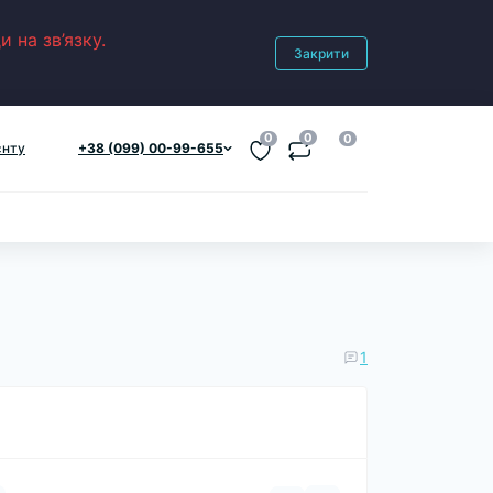
 на зв’язку.
Закрити
0
0
0
єнту
+38 (099) 00-99-655
1