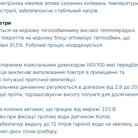
ектроніка нівелює вплив сезонних коливань температур
істралі, забезпечуючи стабільний нагрів.
метри
ться на мідному теплообміннику високої теплопередачі.
 покриттів на мідному блоці оптимізує теплообмін, що
івні 91,5%. Робочий процес координується
 спареним коаксіальним димоходом (60/100 мм) передба
. Це виключає випалювання повітря в приміщенні та
 потужної приточної вентиляції.
льника динамічно регулюється в діапазоні від 2,9 до 20
зує протік, підлаштовуючи висоту полум'я для досягненн
а колонка автомат
, що працює від мережі 220 В.
єво при фіксації протоку води датчиком Холла.
абезпечує видачу до 12 літрів гарячої води на хвилину, щ
ієї-двох точок розбору.