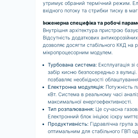
утримує обраний термічний режим. Ел
вхідного потоку та стрибки тиску в маг
Інженерна специфіка та робочі пара
Внутрішня архітектура пристрою базує
Відсутність додаткових антикорозійних
дозволяє досягти стабільного ККД на р
мікропроцесорним модулем.
Турбована система:
Експлуатація зі
забір кисню безпосередньо з вулиці
позбавляє необхідності облаштування
Електронна модуляція:
Потужність па
кВт. Система в реальному часі аналі
максимальної енергоефективності.
Тип розпалювання:
Це сучасна
газов
Електронний блок ініціює іскру митт
Продуктивність:
Гідравлічна група з
оптимальним для стабільного ГВП одн