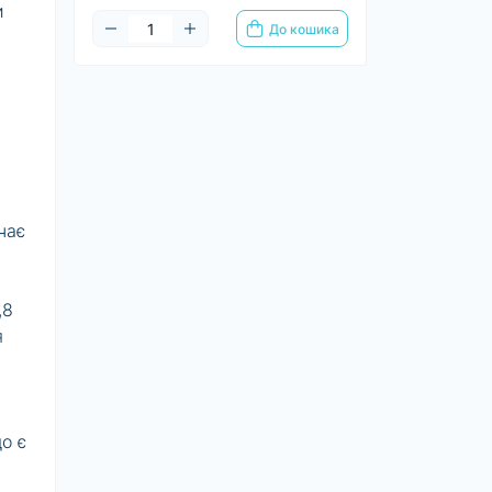
и
До кошика
чає
,8
я
о є