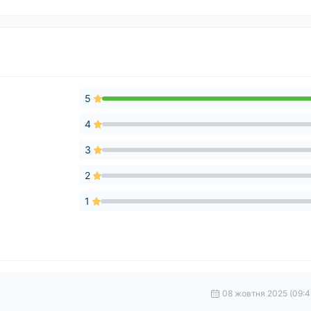
5
4
3
2
1
08 жовтня 2025 (09:4