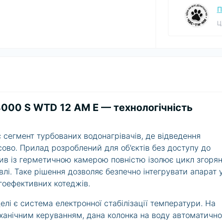
П
Ц
4000 S WTD 12 AM E — технологічність
сегмент турбованих водонагрівачів, де відведення
ово. Прилад розроблений для об'єктів без доступу до
тив із герметичною камерою повністю ізолює цикл згоря
влі. Таке рішення дозволяє безпечно інтегрувати апарат 
гоефективних котеджів.
і є система електронної стабілізації температури. На
еханічним керуванням, дана
колонка на воду
автоматично