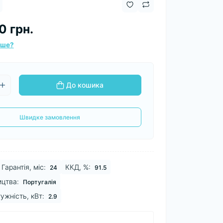
0 грн.
вше?
До кошика
Швидке замовлення
Гарантія, міс:
ККД, %:
24
91.5
ицтва:
Португалія
ужність, кВт:
2.9