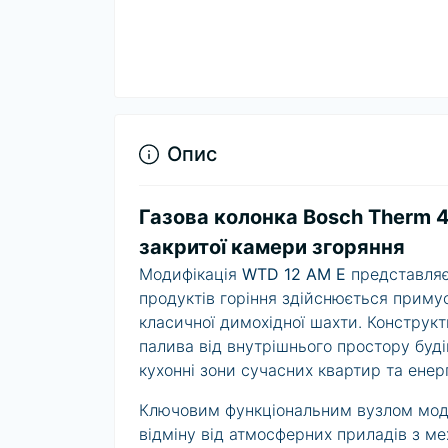
Опис
Газова колонка Bosch Therm 
закритої камери згоряння
Модифікація
WTD 12 AM E
представляє 
продуктів горіння здійснюється примус
класичної димохідної шахти. Конструк
палива від внутрішнього простору буді
кухонні зони сучасних квартир та енер
Ключовим функціональним вузлом модел
відміну від атмосферних приладів з м