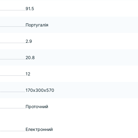
91.5
Португалія
2.9
20.8
12
170х300х570
Проточний
Електронний