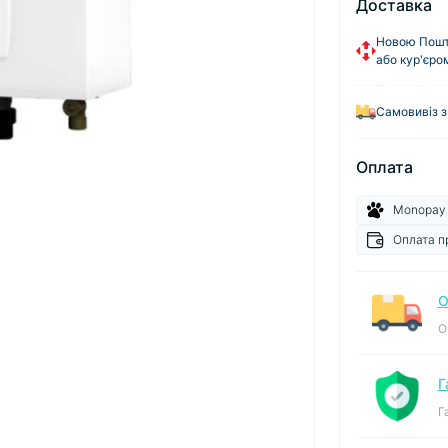
Доставка
Новою Пошто
або кур'єро
Самовивіз з
Оплата
Monopay
Оплата п
О
О
Г
Г