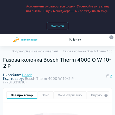
Асортимент оновлюється щодня. Уточнюйте актуальну
наявність і ціну у менеджера — ми завжди на зв’язку.
Закрити
0
Клієнту
Водонагрівачі накопичувальні
Газова колонка Bosch Therm 4000
Газова колонка Bosch Therm 4000 O W 10-
2 P
Виробник:
Bosch
2
Код товару:
Bosch Therm 4000 W 10-2 P
(7701331010)
Все про товар
Опис
Характеристики
Відгуки
2