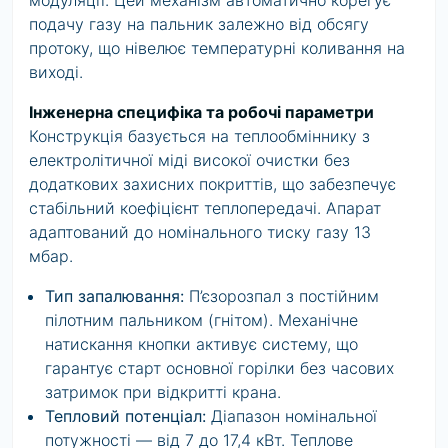
модуляції. Цей механізм автоматично корегує
подачу газу на пальник залежно від обсягу
протоку, що нівелює температурні коливання на
виході.
Інженерна специфіка та робочі параметри
Конструкція базується на теплообміннику з
електролітичної міді високої очистки без
додаткових захисних покриттів, що забезпечує
стабільний коефіцієнт теплопередачі. Апарат
адаптований до номінального тиску газу 13
мбар.
Тип запалювання:
П’єзорозпал з постійним
пілотним пальником (гнітом). Механічне
натискання кнопки активує систему, що
гарантує старт основної горілки без часових
затримок при відкритті крана.
Тепловий потенціал:
Діапазон номінальної
потужності — від 7 до 17,4 кВт. Теплове