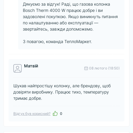
Дякуємо за відгук! Раді, що газова колонка
Bosch Therm 4000 W працює добре і ви
задоволені покупкою. Якщо виникнуть питання
по налаштуванню або експлуатації —
звертайтесь, завжди допоможемо.
З повагою, команда ТеплоМаркет.
Матвій
08 лютого (18:50)
Шукав найпростішу колонку, але брендову, щоб
довіряти виробнику. Працює тихо, температуру
тримає добре.
Відгук був корисний?
0