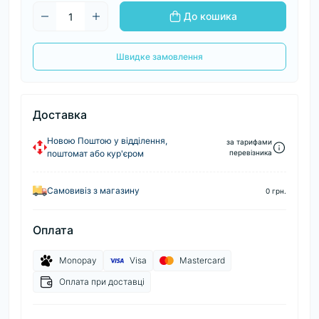
До кошика
Швидке замовлення
Доставка
Новою Поштою у відділення,
за тарифами
поштомат або кур'єром
перевізника
Самовивіз з магазину
0 грн.
Оплата
Monopay
Visa
Mastercard
Оплата при доставці