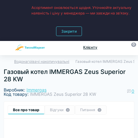
Асортимент оновлюється щодня. Уточнюйте актуальну
наявність і ціну у менеджера — ми завжди на зв’язку.
Закрити
0
Клієнту
Водонагрівачі накопичувальні
Газовый котел IMMERGAS Zeus Sup
Газовый котел IMMERGAS Zeus Superior
28 KW
Виробник:
Immergas
0
Код товару:
IMMERGAS Zeus Superior 28 KW
Все про товар
Відгуки
Питання
0
0