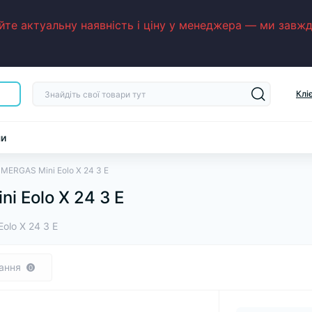
е актуальну наявність і ціну у менеджера — ми завжди
Клі
ни
MERGAS Mini Eolo X 24 3 E
i Eolo X 24 3 E
olo X 24 3 E
ання
0