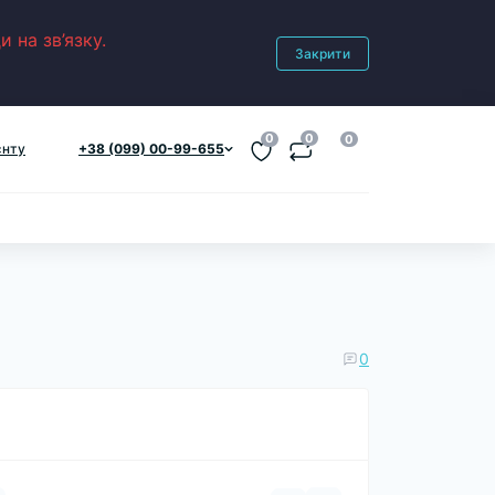
 на зв’язку.
Закрити
0
0
0
єнту
+38 (099) 00-99-655
0