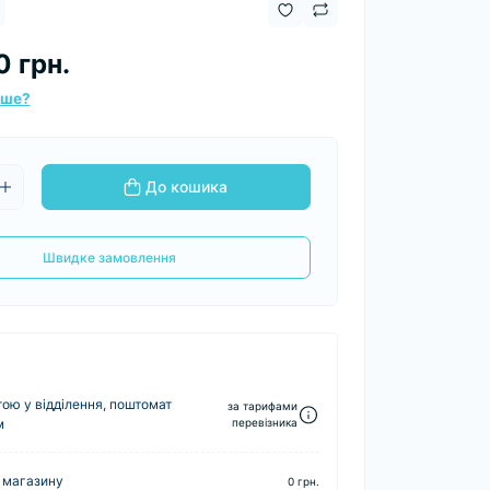
0 грн.
вше?
До кошика
Швидке замовлення
ю у відділення, поштомат
за тарифами
м
перевізника
 магазину
0 грн.