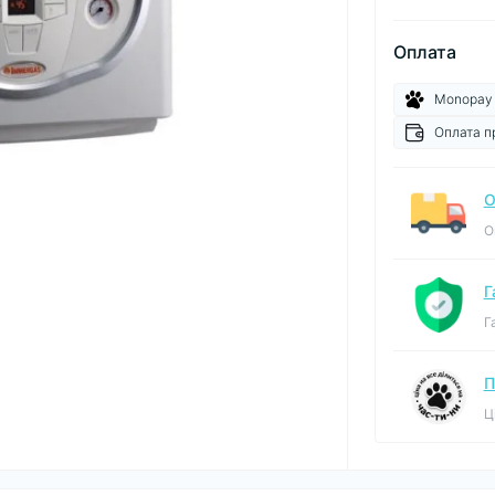
Оплата
Monopay
Оплата п
О
О
Г
Г
П
Ц