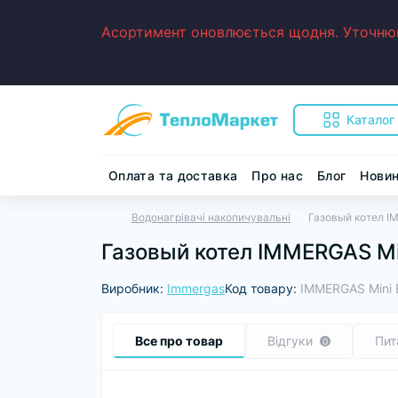
Асортимент оновлюється щодня. Уточнюйт
Каталог
Оплата та доставка
Про нас
Блог
Нови
Водонагрівачі накопичувальні
Газовый котел IM
Газовый котел IMMERGAS Min
Виробник:
Immergas
Код товару:
IMMERGAS Mini E
Все про товар
Відгуки
Пит
0