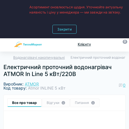
Асортимент оновлюється щодня. Уточнюйте актуальну
наявність і ціну у менеджера — ми завжди на зв’язку.
Закрити
0
Клієнту
Водонагрівачі накопичувальні
Електричний проточний водонагрі
Електричний проточний водонагрівач
ATMOR In Line 5 кВт/220В
Виробник:
ATMOR
0
Код товару:
Atmor INLINE 5 кВт
Все про товар
Відгуки
Питання
0
0