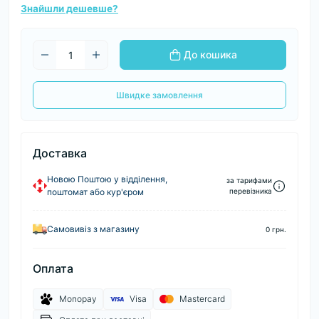
Знайшли дешевше?
До кошика
Швидке замовлення
Доставка
Новою Поштою у відділення,
за тарифами
поштомат або кур'єром
перевізника
Самовивіз з магазину
0 грн.
Оплата
Monopay
Visa
Mastercard