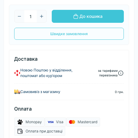
До кошика
Швидке замовлення
Доставка
Новою Поштою у відділення,
за тарифами
поштомат або кур'єром
перевізника
Самовивіз з магазину
0 грн.
Оплата
Monopay
Visa
Mastercard
Оплата при доставці