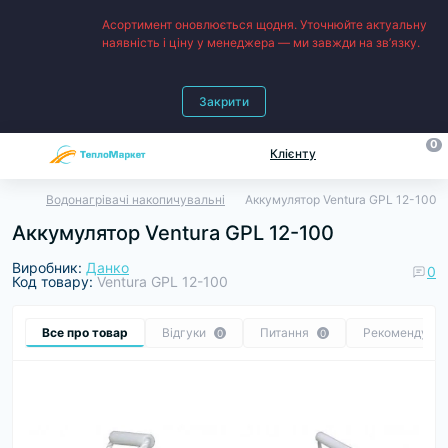
Асортимент оновлюється щодня. Уточнюйте актуальну
наявність і ціну у менеджера — ми завжди на зв’язку.
Закрити
0
Клієнту
Водонагрівачі накопичувальні
Аккумулятор Ventura GPL 12-100
Аккумулятор Ventura GPL 12-100
Виробник:
Данко
0
Код товару:
Ventura GPL 12-100
Все про товар
Відгуки
Питання
Рекомендуєм
0
0