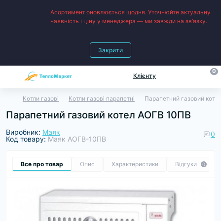
Асортимент оновлюється щодня. Уточнюйте актуальну
наявність і ціну у менеджера — ми завжди на зв’язку.
Закрити
0
Клієнту
Котли газові
Котли газові парапетні
Парапетний газовий коте
Парапетний газовий котел АОГВ 10ПВ
Виробник:
Маяк
0
Код товару:
Маяк АОГВ-10ПВ
Все про товар
Опис
Характеристики
Відгуки
0