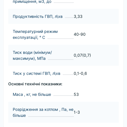
приміщення, м3, до
Продуктивність ГВП, л\хв
3,33
Температурний режим
40-90
експлуатації, ° C
Тиск води (мінімум/
0,07(0,7)
максимум), МПа
Тиск у системі ГВП, л\хв
0,1-0,6
Основні технічні показники:
Маса , кг, не більше
53
Розрідження за котлом , Па, не
1-3
більше