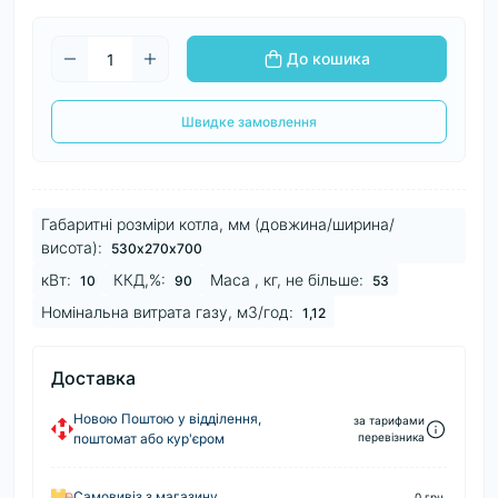
До кошика
Швидке замовлення
Габаритні розміри котла, мм (довжина/ширина/
висота):
530х270х700
кВт:
ККД,%:
Маса , кг, не більше:
10
90
53
Номінальна витрата газу, м3/год:
1,12
Доставка
Новою Поштою у відділення,
за тарифами
поштомат або кур'єром
перевізника
Самовивіз з магазину
0 грн.