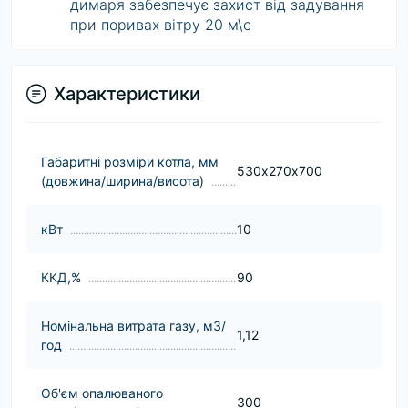
димаря забезпечує захист від задування
при поривах вітру 20 м\с
Характеристики
Габаритні розміри котла, мм
530х270х700
(довжина/ширина/висота)
кВт
10
ККД,%
90
Номінальна витрата газу, м3/
1,12
год
Об'єм опалюваного
300