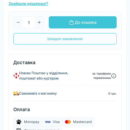
Знайшли дешевше?
До кошика
Швидке замовлення
Доставка
Новою Поштою у відділення,
за тарифами
поштомат або кур'єром
перевізника
Самовивіз з магазину
0 грн.
Оплата
Monopay
Visa
Mastercard