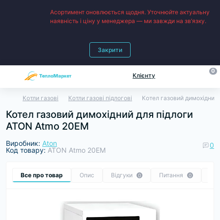
Асортимент оновлюється щодня. Уточнюйте актуальну
наявність і ціну у менеджера — ми завжди на зв’язку.
Закрити
0
Клієнту
Котли газові
Котли газові підлогові
Котел газовий димохідний
Котел газовий димохідний для підлоги
ATON Atmo 20ЕМ
Виробник:
Aton
0
Код товару:
ATON Atmo 20EМ
Все про товар
Опис
Відгуки
Питання
Ре
0
0