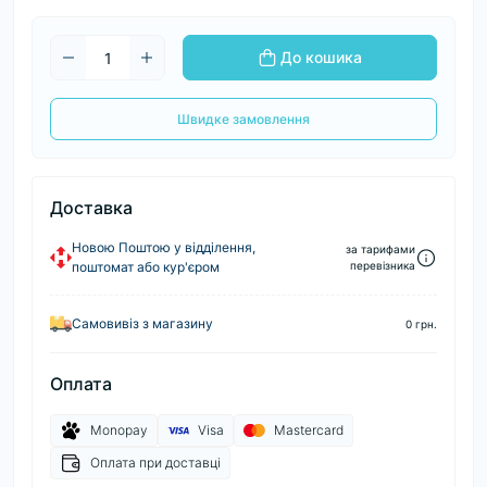
До кошика
Швидке замовлення
Доставка
Новою Поштою у відділення,
за тарифами
поштомат або кур'єром
перевізника
Самовивіз з магазину
0 грн.
Оплата
Monopay
Visa
Mastercard
Оплата при доставці