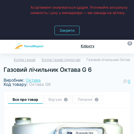
Асортимент оновлюється щодня. Уточнюйте актуальну
наявність і ціну у менеджера — ми завжди на зв’язку.
Закрити
0
Клієнту
Котли газові
Котли газові підлогові
Газовий лічильник Октава 
Газовий лічильник Октава G 6
Виробник:
Октава
0
Код товару:
Октава G6
Все про товар
Відгуки
Питання
0
0