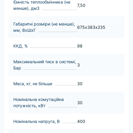
Ємність теплообмінника (не
7,50
менше), дм3
Габаритні розміри (не менше),
675х383х235
мм, ВхШхГ
ККД, %
98
Максимальний тиск в системі,
3
Бар
Маса, кг, не більше
30
Номінальна комутаційна
30
потужність, кВт
Номінальна напруга, В
400