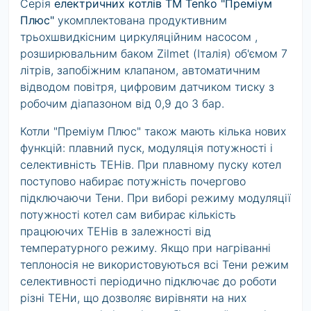
Серія
електричних котлів TM Tenko "Преміум
Плюс"
укомплектована продуктивним
трьохшвидкісним циркуляційним насосом ,
розширювальним баком Zilmet (Італія) об'ємом 7
літрів, запобіжним клапаном, автоматичним
відводом повітря, цифровим датчиком тиску з
робочим діапазоном від 0,9 до 3 бар.
Котли "Преміум Плюс" також мають кілька нових
функцій: плавний пуск, модуляція потужності і
селективність ТЕНів. При плавному пуску котел
поступово набирає потужність почергово
підключаючи Тени. При виборі режиму модуляції
потужності котел сам вибирає кількість
працюючих ТЕНів в залежності від
температурного режиму. Якщо при нагріванні
теплоносія не використовуються всі Тени режим
селективності періодично підключає до роботи
різні ТЕНи, що дозволяє вирівняти на них