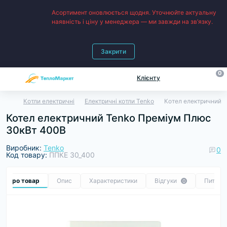
Асортимент оновлюється щодня. Уточнюйте актуальну
наявність і ціну у менеджера — ми завжди на зв’язку.
Закрити
0
Клієнту
Котли електричні
Електричні котли Tenko
Котел електричний 
Котел електричний Tenko Преміум Плюс
30кВт 400В
Виробник:
Tenko
0
Код товару:
ППКЕ 30_400
се про товар
Опис
Характеристики
Відгуки
Питанн
0