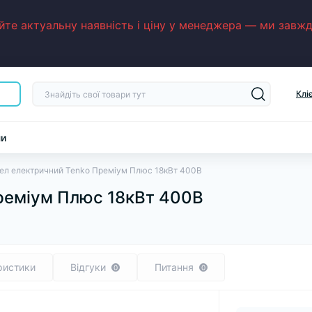
е актуальну наявність і ціну у менеджера — ми завжди
Клі
ни
ел електричний Tenko Преміум Плюс 18кВт 400В
реміум Плюс 18кВт 400В
ристики
Відгуки
Питання
0
0