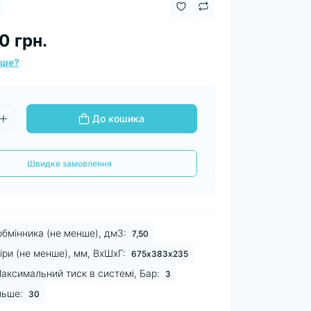
0 грн.
вше?
До кошика
Швидке замовлення
обмінника (не менше), дм3:
7,50
іри (не менше), мм, ВхШхГ:
675х383х235
аксимальний тиск в системі, Бар:
3
льше:
30