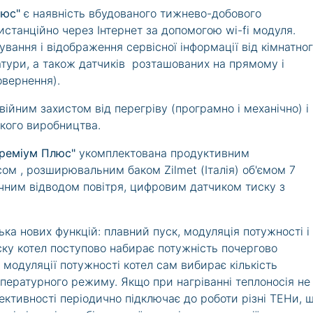
люс"
є наявність вбудованого тижнево-добового
станційно через Інтернет за допомогою wi-fi модуля.
ання і відображення сервісної інформації від кімнатног
тури, а також датчиків розташованих на прямому і
овернення).
війним захистом від перегріву (програмно і механічно) і
ького виробництва.
Преміум Плюс"
укомплектована продуктивним
м , розширювальним баком Zilmet (Італія) об'ємом 7
ичним відводом повітря, цифровим датчиком тиску з
ка нових функцій: плавний пуск, модуляція потужності і
ску котел поступово набирає потужність почергово
модуляції потужності котел сам вибирає кількість
пературного режиму. Якщо при нагріванні теплоносія не
ктивності періодично підключає до роботи різні ТЕНи, 