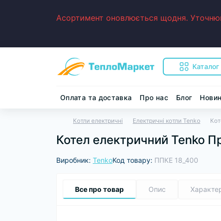
Асортимент оновлюється щодня. Уточнюйт
Каталог
Оплата та доставка
Про нас
Блог
Нови
Котли електричні
Електричні котли Tenko
Кот
Котел електричний Tenko П
Виробник:
Tenko
Код товару:
ППКЕ 18_400
Все про товар
Опис
Характе