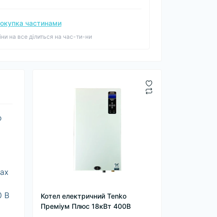
окупка частинами
іни на все ділиться на час-ти-ни
о
и
мах
0 В
Котел електричний Tenko
Преміум Плюс 18кВт 400В