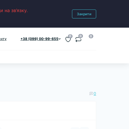
 на зв’язку.
Закрити
0
0
0
єнту
+38 (099) 00-99-655
0