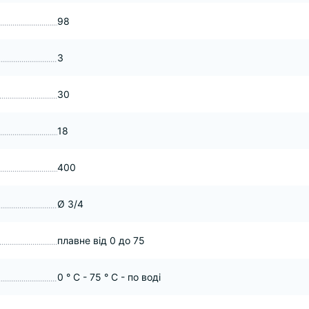
98
3
30
18
400
Ø 3/4
плавне від 0 до 75
0 ° C - 75 ° C - по воді