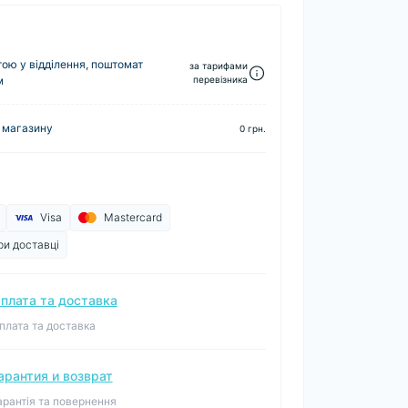
ю у відділення, поштомат
за тарифами
м
перевізника
 магазину
0 грн.
Visa
Mastercard
ри доставці
плата та доставка
плата та доставка
арантия и возврат
арантія та повернення