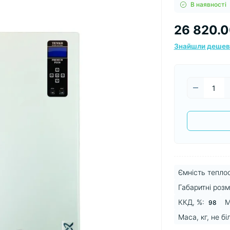
В наявності
26 820.0
Знайшли деше
Ємність тепло
Габаритні розм
ККД, %:
М
98
Маса, кг, не бі