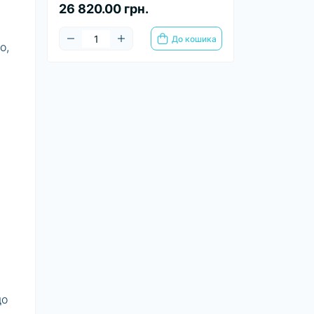
26 820.00 грн.
До кошика
о,
що