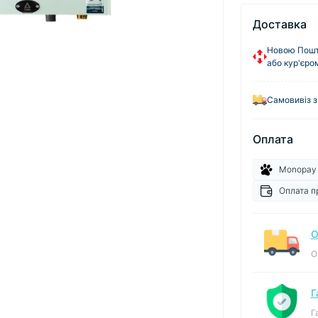
Доставка
Новою Пошто
або кур'єро
Самовивіз з
Оплата
Monopay
Оплата п
О
О
Г
Г