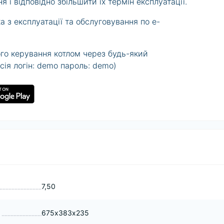
 і відповідно збільшити їх термін експлуатації.
 з експлуатації та обслуговування по e-
го керування котлом через будь-який
рсія логін: demo пароль: demo)
7,50
675х383х235