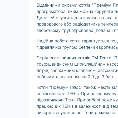
Відмінними рисами котлів
"Преміум П
програматора, яким можна керувати ди
Дисплей служить для зручного налаштув
проводового або радіодатчика темпера
зворотному трубопроводах (подача і п
Надійна робота котла гарантується под
гідравлічної групою безпеки європейс
Серія
електричних котлів TM Tenko "
трьохшвидкісним циркуляційним насосо
літрів, запобіжним клапаном, автомат
робочим діапазоном від 0,9 до 3 бар.
Котли "Преміум Плюс" також мають кіль
селективність ТЕНів. При плавному пу
підключаючи Тени. При виборі режиму 
працюючих ТЕНів в залежності від тем
використовуються всі Тени режим селе