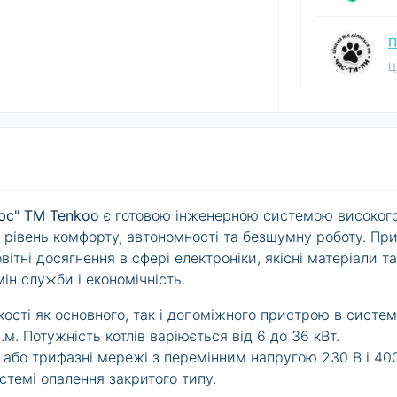
П
Ц
юс" ТМ Tenko
o
є готовою інженерною системою високог
 рівень комфорту, автономності та безшумну роботу. Пр
вітні досягнення в сфері електроніки, якісні матеріали та
ін служби і економічність.
якості як основного, так і допоміжного пристрою в систе
. Потужність котлів варіюється від 6 до 36 кВт.
 або трифазні мережі з перемінним напругою 230 В і 40
истемі опалення закритого типу.