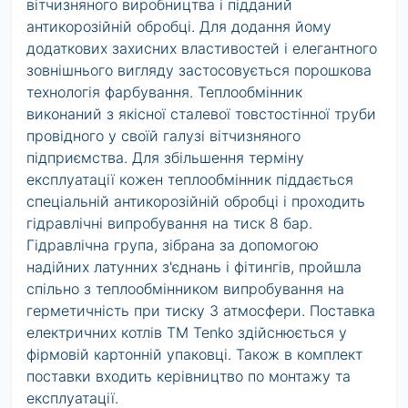
вітчизняного виробництва і підданий
антикорозійній обробці. Для додання йому
додаткових захисних властивостей і елегантного
зовнішнього вигляду застосовується порошкова
технологія фарбування. Теплообмінник
виконаний з якісної сталевої товстостінної труби
провідного у своїй галузі вітчизняного
підприємства. Для збільшення терміну
експлуатації кожен теплообмінник піддається
спеціальнiй антикорозійній обробці і проходить
гідравлічні випробування на тиск 8 бар.
Гідравлічна група, зібрана за допомогою
надійних латунних з'єднань і фітингів, пройшла
спільно з теплообмінником випробування на
герметичність при тиску 3 атмосфери. Поставка
електричних котлів ТМ Tenko здійснюється у
фірмовій картонній упаковці. Також в комплект
поставки входить керівництво по монтажу та
експлуатації.