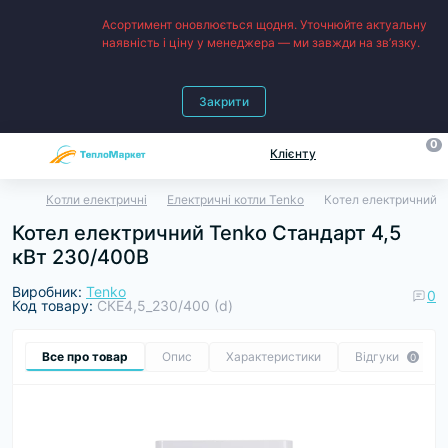
Асортимент оновлюється щодня. Уточнюйте актуальну
наявність і ціну у менеджера — ми завжди на зв’язку.
Закрити
0
Клієнту
Котли електричні
Електричні котли Tenko
Котел електричний T
Котел електричний Tenko Cтандарт 4,5
кВт 230/400В
Виробник:
Tenko
0
Код товару:
СКЕ4,5_230/400 (d)
Все про товар
Опис
Характеристики
Відгуки
0