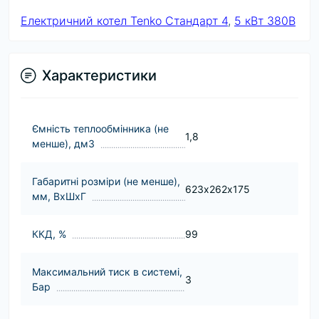
Електричний котел Tenko Стандарт 4
,
5 кВт 380В
Характеристики
Ємність теплообмінника (не
1,8
менше), дм3
Габаритні розміри (не менше),
623х262х175
мм, ВхШхГ
ККД, %
99
Максимальний тиск в системі,
3
Бар