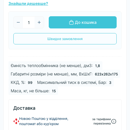
Знайшли дешевше?
До кошика
Швидке замовлення
Ємність теплообмінника (не менше), дм3:
1,8
Габаритні розміри (не менше), мм, ВхШхГ:
623х262х175
ККД, %:
Максимальний тиск в системі, Бар:
99
3
Маса, кг, не більше:
15
Доставка
Новою Поштою у відділення,
за тарифами
поштомат або кур'єром
перевізника