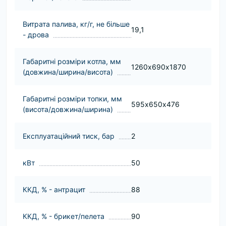
Витрата палива, кг/г, не більше
19,1
- дрова
Габаритні розміри котла, мм
1260х690х1870
(довжина/ширина/висота)
Габаритні розміри топки, мм
595х650х476
(висота/довжина/ширина)
Експлуатаційний тиск, бар
2
кВт
50
ККД, % - антрацит
88
ККД, % - брикет/пелета
90