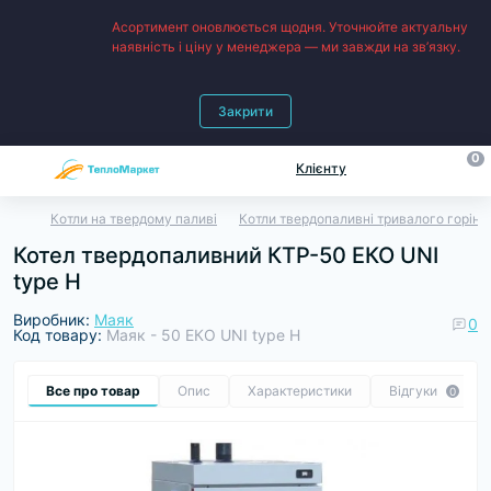
Асортимент оновлюється щодня. Уточнюйте актуальну
наявність і ціну у менеджера — ми завжди на зв’язку.
Закрити
0
Клієнту
Котли на твердому паливі
Котли твердопаливні тривалого горінн
Котел твердопаливний КТР-50 ЕКО UNI
type H
Виробник:
Маяк
0
Код товару:
Маяк - 50 ЕКО UNI type H
Все про товар
Опис
Характеристики
Відгуки
0