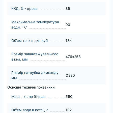
ККД, % - дрова
85
Максимальна температура
90
води, ° С
Об'єм топки, дм. куб
184
Розмір завантажувального
476х253
вікна, мм
Розмір патрубка димоходу,
Ø230
мм
Основні технічні показники:
Маса , кг, не більше
550
Об'єм води в котлі , л
182